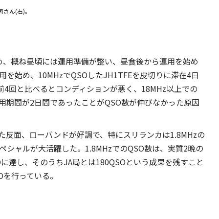
さん(右)。
ため、概ね昼頃には運用準備が整い、昼食後から運用を始め
始め、10MHzでQSOしたJH1TFEを皮切りに滞在4日
前4回と比べるとコンディションが悪く、18MHz以上での
用期間が2日間であったことがQSO数が伸びなかった原因
反面、ローバンドが好調で、特にスリランカは1.8MHzの
スペシャルが大活躍した。1.8MHzでのQSO数は、実質2晩の
Oに達し、そのうちJA局とは180QSOという成果を残すこと
SOを行っている。