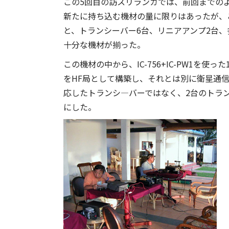
この5回目の訪スリランカでは、前回までの
新たに持ち込む機材の量に限りはあったが、
と、トランシーバー6台、リニアアンプ2台
十分な機材が揃った。
この機材の中から、IC-756+IC-PW1を使っ
をHF局として構築し、それとは別に衛星通
応したトランシ―バーではなく、2台のトラ
にした。