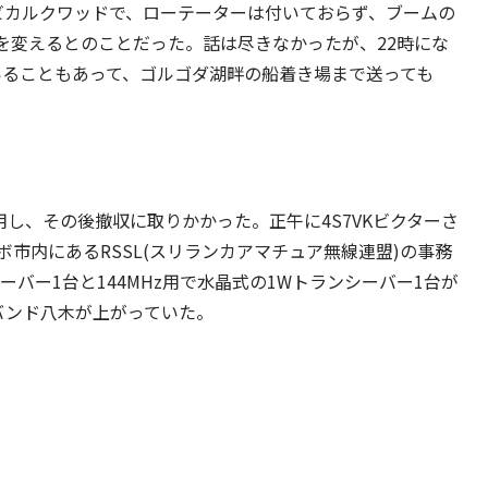
ビカルクワッドで、ローテーターは付いておらず、ブームの
を変えるとのことだった。話は尽きなかったが、22時にな
ていることもあって、ゴルゴダ湖畔の船着き場まで送っても
用し、その後撤収に取りかかった。正午に4S7VKビクターさ
市内にあるRSSL(スリランカアマチュア無線連盟)の事務
バー1台と144MHz用で水晶式の1Wトランシーバー1台が
バンド八木が上がっていた。