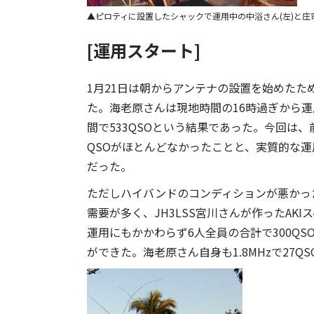
ピロティに設置したシャックで運用中の中浴さん(左)と庄司
[運用スタート]
1月21日は朝からアンテナの設置を始めた
た。海老原さんは現地時間の16時過ぎから運用を
間で533QSOという結果であった。今回は、
QSOがほとんどなかったことと、実質的な運
だった。
ただしハイバンドのコンディションが悪かった
需要が多く、JH3LSS宮川さんが作ったAKI
運用にもかかわらず6人全員の合計で300QS
ができた。海老原さん自身も1.8MHzで27Q