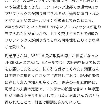
ス「V60」のコールサインが取得できたらさらに良いと
いう希望も出てきた。ミクロネシア連邦では通常V63の
プリフィックスが割り当てられるが、過去に運用された
アマチュア局のコールサインを調査してみたところ、
V6AとかV6TIといったV63ではないプリフィックスが割り
当てられた例が見つかり、上手く交渉することでV60の
プリフィックスが割り当てられる可能性もありそうな感
じを受けた。
海老原さんは、V63JJの免許取得の際にお世話になった
JH8BKL河瀬さんに、Eメールで今回の計画を伝えて協力
をお願いしたところ、快く引き受けてくれた。河瀬さん
は夫妻で毎年ミクロネシアに渡航しており、現地の事情
に詳しく友人や知人も多くいた。免許の手配と同時に、
河瀬さん夫妻の定宿で、アンテナの設置を含めて無線運
用が可能なホテルも紹介してくれた。河瀬さんの協力も
得られたことで、計画は順調に進んでいった。