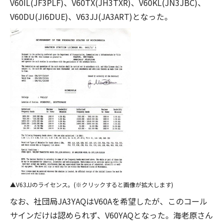
V60IL(JF3PLF)、V60TX(JH3TXR)、V60KL(JN3JBC)、
V60DU(JI6DUE)、V63JJ(JA3ART)となった。
V63JJのライセンス。(※クリックすると画像が拡大します)
なお、社団局JA3YAQはV60Aを希望したが、このコール
サインだけは認められず、V60YAQとなった。海老原さん