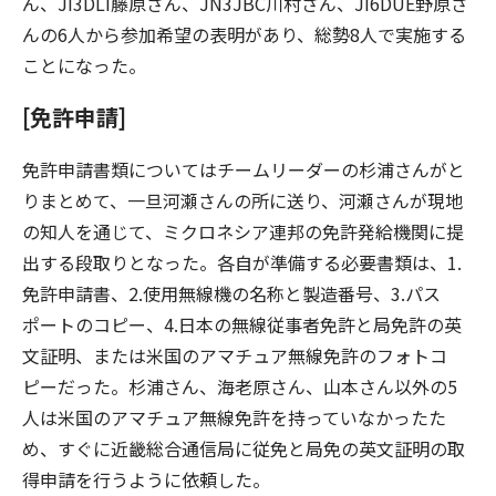
ん、JI3DLI藤原さん、JN3JBC川村さん、JI6DUE野原さ
んの6人から参加希望の表明があり、総勢8人で実施する
ことになった。
[免許申請]
免許申請書類についてはチームリーダーの杉浦さんがと
りまとめて、一旦河瀬さんの所に送り、河瀬さんが現地
の知人を通じて、ミクロネシア連邦の免許発給機関に提
出する段取りとなった。各自が準備する必要書類は、1.
免許申請書、2.使用無線機の名称と製造番号、3.パス
ポートのコピー、4.日本の無線従事者免許と局免許の英
文証明、または米国のアマチュア無線免許のフォトコ
ピーだった。杉浦さん、海老原さん、山本さん以外の5
人は米国のアマチュア無線免許を持っていなかったた
め、すぐに近畿総合通信局に従免と局免の英文証明の取
得申請を行うように依頼した。