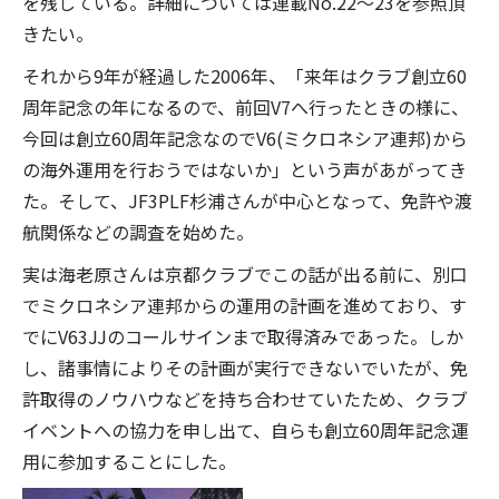
を残している。詳細については連載No.22〜23を参照頂
きたい。
それから9年が経過した2006年、「来年はクラブ創立60
周年記念の年になるので、前回V7へ行ったときの様に、
今回は創立60周年記念なのでV6(ミクロネシア連邦)から
の海外運用を行おうではないか」という声があがってき
た。そして、JF3PLF杉浦さんが中心となって、免許や渡
航関係などの調査を始めた。
実は海老原さんは京都クラブでこの話が出る前に、別口
でミクロネシア連邦からの運用の計画を進めており、す
でにV63JJのコールサインまで取得済みであった。しか
し、諸事情によりその計画が実行できないでいたが、免
許取得のノウハウなどを持ち合わせていたため、クラブ
イベントへの協力を申し出て、自らも創立60周年記念運
用に参加することにした。