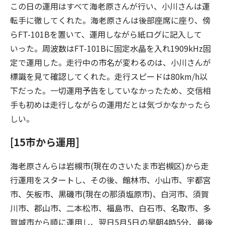
この日の運用はすべて海老原さんが行い、小川さんは運
転手に徹してくれた。海老原さんは後部座席に座り、傍
らFT-101Bを置いて、運用しながら紙ログに記入して
いった。周波数はFT-101Bに固定水晶を入れ1909kHz固
定で運用した。走行中の市名が変わるのは、小川さんが
標識を見て確認してくれた。走行スピードは80km/h以
下だった。一切運用予告をしていなかったため、交信相
手も初めは走行しながらの運用だとは気づかなかったら
しい。
[15市から運用]
海老原さんらは岩槻市(現在のさいたま市岩槻区)から走
行運用をスタートし、その後、館林市、小山市、宇都宮
市、矢板市、黒磯市(現在の那須塩原市)、白河市、須賀
川市、郡山市、二本松市、福島市、白石市、名取市、多
賀城市から順に運用し、翌日5月5日の早朝4時5分、最後