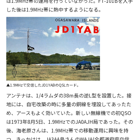
は1.9MHz帯の運用を行っていなかった。FT-101Bを入手
した後は1.9MHz帯に熱中するようになる。
1.9MHzで交信したJD1YABのQSLカード。
アンテナは、1/4ラムダの38m長の逆L型を設置した。接
地には、自宅改築の時に多量の銅線を埋設してあったた
め、アースもよく効いていた。新しい無線機での初QSO
は1973年8月5日、1.9MHzでのJA0AJH局であった。その
後、海老原さんは、1.9MHz帯での移動運用に興味を持
つ。きっかけは、JA3AA島さんのWAJA(全都道府県交信