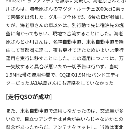
5mのホイップアンテナも無事に完成し、海老原さんと小
川さんは、海老原さんのマツダ・ルーチェ2000ccに乗っ
て京都を出発した。グループ全体で5、6台の車が参加し
たが、海老原さんの車以外は、別行動で先に宿泊先の塩
釜に向かってもらい、現地で合流することにした。海老
原さんと小川さんは、名神自動車道、東名自動車道を経
由して首都圏に達し、夜も更けてきたためいよいよ走行
運用を実行に移すことにした。この運用については、万
一失敗すると具合が悪いため一切予告は行わず、当時
1.9MHz帯の運用仲間で、CQ誌の1.9MHzバンドエディ
ターだったJA3AA島さんにも連絡をしていなかった。
[走行QSOが成功]
また、東名自動車道で運用しなかったのは、交通量が多
いので、目立つアンテナは具合が悪いんじゃないかとの
懸念があったからだ。アンテナをセットし、当時は東北