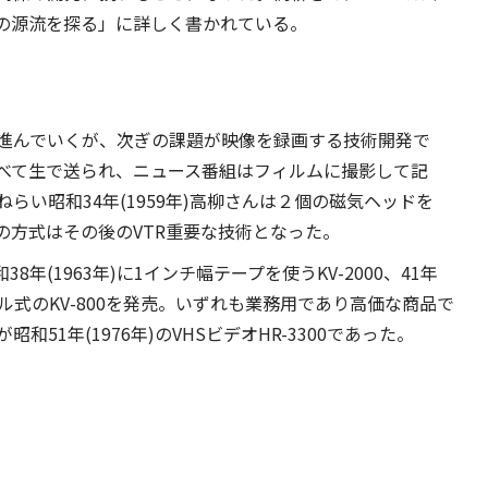
国の源流を探る」に詳しく書かれている。
進んでいくが、次ぎの課題が映像を録画する技術開発で
べて生で送られ、ニュース番組はフィルムに撮影して記
らい昭和34年(1959年)高柳さんは２個の磁気ヘッドを
の方式はその後のVTR重要な技術となった。
年(1963年)に1インチ幅テープを使うKV-2000、41年
ール式のKV-800を発売。いずれも業務用であり高価な商品で
51年(1976年)のVHSビデオHR-3300であった。