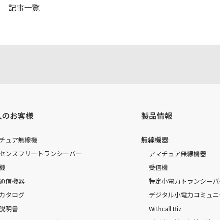
記事一覧
人のお客様
製品情報
無線機器
チュア無線機
センスフリートランシーバー
アマチュア無線機器
機
受信機
通信機器
特定小電力トランシーバ
カタログ
デジタル小電力コミュニ
説明書
Withcall Biz