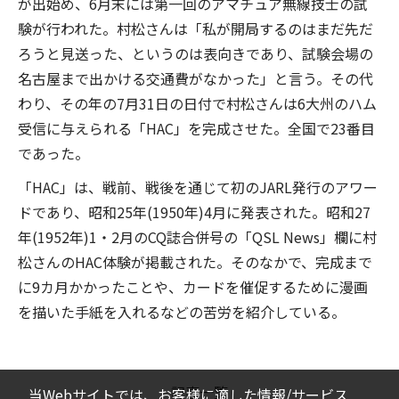
が出始め、6月末には第一回のアマチュア無線技士の試
験が行われた。村松さんは「私が開局するのはまだ先だ
ろうと見送った、というのは表向きであり、試験会場の
名古屋まで出かける交通費がなかった」と言う。その代
わり、その年の7月31日の日付で村松さんは6大州のハム
受信に与えられる「HAC」を完成させた。全国で23番目
であった。
「HAC」は、戦前、戦後を通じて初のJARL発行のアワー
ドであり、昭和25年(1950年)4月に発表された。昭和27
年(1952年)1・2月のCQ誌合併号の「QSL News」欄に村
松さんのHAC体験が掲載された。そのなかで、完成まで
に9カ月かかったことや、カードを催促するために漫画
を描いた手紙を入れるなどの苦労を紹介している。
記事一覧
当Webサイトでは、お客様に適した情報/サービス