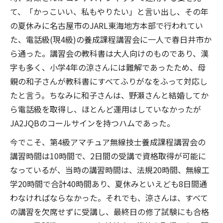
て、「かっこいい、私もやりたい」と言い出し、その年
の夏休みに名古屋市のJARL東海地方本部で行われてい
た、電話級(現4級)の養成課程講習会に一人で春日井市か
ら通った。講習会の教科書は大人向けのものであり、漢
字も多く、小学4年の涼さんには難解であったため、母
親の和子さんが教科書にすべてふりがなをふって対応し
たと言う。ちなみに和子さんは、野瀬さんと結婚してか
ら電話級を取得し、ほとんど運用はしていなかったが
JA2JQBのコールサインを持つハムであった。
今でこそ、第4級アマチュア無線技士養成課程講習会の
講習時間は10時間で、2日間の受講で資格取得が可能に
なっているが、当時の講習時間は、法規20時間、無線工
学20時間で合計40時間あり、夏休みといえども8日間通
わなければならなかった。それでも、涼さんは、すべて
の講習を欠席せずに受講し、最終日の修了試験にも合格