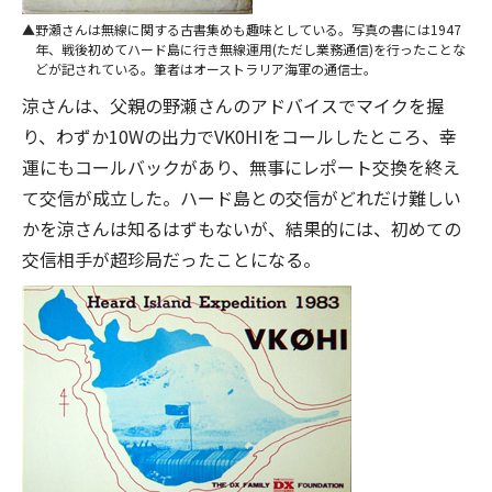
野瀬さんは無線に関する古書集めも趣味としている。写真の書には1947
年、戦後初めてハード島に行き無線運用(ただし業務通信)を行ったことな
どが記されている。筆者はオーストラリア海軍の通信士。
涼さんは、父親の野瀬さんのアドバイスでマイクを握
り、わずか10Wの出力でVK0HIをコールしたところ、幸
運にもコールバックがあり、無事にレポート交換を終え
て交信が成立した。ハード島との交信がどれだけ難しい
かを涼さんは知るはずもないが、結果的には、初めての
交信相手が超珍局だったことになる。