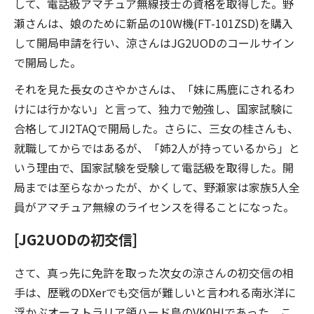
して、電話級アマチュア無線技士の資格を取得した。野
瀬さんは、娘のために新品の10W機(FT-101ZSD)を購入
して開局申請を行い、涼さんはJG2UODのコールサイン
で開局した。
それを見た長女のさやかさんは、「妹に馬鹿にされるわ
けには行かない」と言って、独力で勉強し、国家試験に
合格してJI2TAQで開局した。さらに、三女の桂さんも、
就職してからではあるが、「姉2人が持っているから」と
いう理由で、国家試験を受験して電話級を取得した。開
局までは至らなかったが、かくして、野瀬家は家族5人全
員がアマチュア無線のライセンスを得ることになった。
[JG2UODの初交信]
さて、真っ先に免許を取った次女の涼さんの初交信の相
手は、歴戦のDXerでも交信が難しいと言われる南氷洋に
浮かぶオーストラリア領ハード島のVK0HIであった。こ