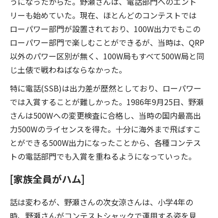
うになったからだ。野瀬さんは、電話部門へのエント
リーも始めていた。現在、ほとんどのコンテストでは
ローパワー部門が設置されており、100W出力でもこの
ローパワー部門で楽しむことができるが、当時は、QRP
以外のパワー区別が無く、100W局もすべて500W局と同
じ土俵で戦わねばならなかった。
特に電話(SSB)は出力差が歴然としており、ローパワー
では入賞することが難しかった。1986年9月25日、野瀬
さんは500Wへの変更検査に合格し、当時の国内最高出
力500Wのライセンスを得た。十分に海外まで飛ばすこ
とができる500W出力になったことから、各種コンテス
トの電話部門でも入賞を重ねるようになっていった。
[家族全員がハム]
話は変わるが、野瀬さんの次女涼さんは、小学4年の
時、野瀬さんがコンテストシャックで運用する姿を見