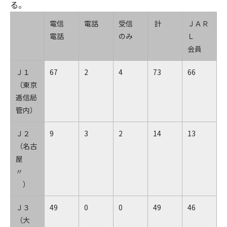
る。
電信
電話
受信
計
ＪＡＲ
電話
のみ
Ｌ
会員
Ｊ１
67
2
4
73
66
（東京
逓信局
管内）
Ｊ２
9
3
2
14
13
（名古
屋
〃
）
Ｊ３
49
0
0
49
46
（大