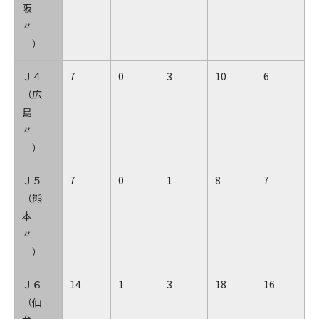
阪
〃
）
Ｊ４
7
0
3
10
6
（広
島
〃
）
Ｊ５
7
0
1
8
7
（熊
本
〃
）
Ｊ６
14
1
3
18
16
（仙