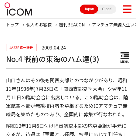
Japan
Global
トップ
個人のお客様
週刊BEACON
アマチュア無線人生い
2003.04.24
JA2ZP 森一雄氏
No.4 戦前の東海のハム達(3)
MENU
山口さんはその後も関西支部とのつながりがあり、昭和
11年(1936年)7月25日の「関西支部夏季大会」や翌年11
月11日の臨時会合に出席している。この臨時会合は、陸
軍航空本部が無線技術者を募集するためにアマチュア無
線局を集めたものであり、全国的に募集が行なわれた。
昭和12年11月6日付け陸軍航空本部の応募要綱が手元に
あるが、待遇は「軍属とし経歴、技量に応じて判任官」