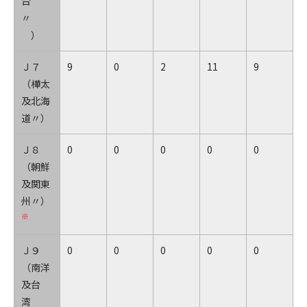
台
〃
）
Ｊ７
9
0
2
11
9
（樺太
及北海
道〃）
Ｊ８
0
0
0
0
0
（朝鮮
及関東
州〃）
※
Ｊ９
0
0
0
0
0
（南洋
及台
湾