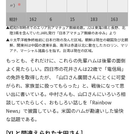
※
〃）
総計
162
6
15
183
163
昭和9年時点でのエリア別アマチュア無線局数。J2は東海3県と長野、北
陸3県を含んでいたJARL発行「日本アマチュア無線のあゆみ」より
※太平洋戦争終結前に日本行政の及んだ区域。朝鮮は現在の韓国及び北朝
鮮、関東州は中国の遼東半島、南洋は赤道以北に散在したカロリン、マリ
アナ、マーシャル諸島らを指す。台湾は現在の区域。
もっとも、それだけに、これらの先輩ハムは後輩の面倒
よく見たらしい。四日市の花井さんは22歳で「電信局」
の免許を取得したが、「山口さん廣間さんにとくに可愛
がられ、家族並に扱ってもらった」と、戦後になって思
い出に書いている。中村さんも、山口さんにいろいろ相
談していたらしく、おもしろい話しを「Rainbow
News」で披露している。米国のハムが勘違いした愉快
な話題である。
[YLと間違えられた太田さん]