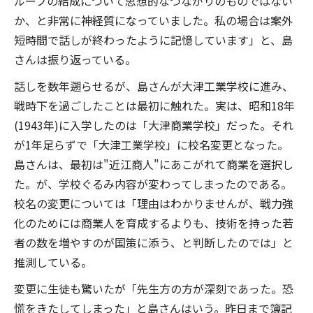
ループの結成について思想的なつながりのものではない
か、と非常に神経質になっていました。私の場合は案外
短時間で話しが終わったように記憶しています」と、島
さんは振り返っている。
話しを数年遡らせるが、島さんが大津工業学校に進み、
戦時下を過ごしたことは最初に触れた。実は、昭和18年
(1943年)に入学したのは「大津商業学校」だった。それ
が1年足らずで「大津工業学校」に校名変更となった。
島さんは、最初は"近江商人"にあこがれて商業を選択し
た。が、学校ぐるみ内容が変わってしまったのである。
校名の変更については「理由はわかりませんが、戦力強
化のためには商業人を育成するよりも、技術を持った若
者の数を増やすのが国策に添う、と判断したのでは」と
推測している。
変更に生徒も驚いたが「先生方の方が深刻であった。恐
慌をきたしてしまった」と島さんはいう。昨日まで簿記