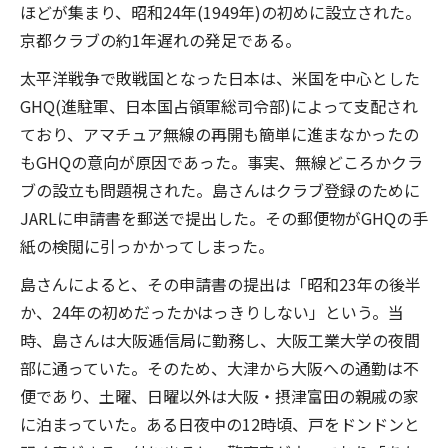
ほどが集まり、昭和24年(1949年)の初めに設立された。
京都クラブの約1年遅れの発足である。
太平洋戦争で敗戦国となった日本は、米国を中心とした
GHQ(進駐軍、日本国占領軍総司令部)によって支配され
ており、アマチュア無線の再開も簡単に進まなかったの
もGHQの意向が原因であった。事実、無線どころかクラ
ブの設立も問題視された。島さんはクラブ登録のために
JARLに申請書を郵送で提出した。その郵便物がGHQの手
紙の検閲に引っかかってしまった。
島さんによると、その申請書の提出は「昭和23年の後半
か、24年の初めだったかはっきりしない」という。当
時、島さんは大阪逓信局に勤務し、大阪工業大学の夜間
部に通っていた。そのため、大津から大阪への通勤は不
便であり、土曜、日曜以外は大阪・摂津富田の親戚の家
に泊まっていた。ある日夜中の12時頃、戸をドンドンと