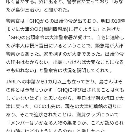
叩く音がする。外に出ると、警察官が立っており「あな
たが島伊三治か」と聞かれた。
警察官は「GHQからの出頭命令が出ており、明日の10時
までに大津のCIC(民間情報局)に行くように」と告げた。
「GHQの出頭命令は大津警察署が受けて、自宅に連絡し
たが本人は摂津富田にいるということで、緊急電が大津
警察からあった。家を探すのが大変であった。出頭命令
の理由はわからない。出頭しなければ大変なことになる
やも知れない」と警察官は状況を説明してくれた。
JARLへの申請から1カ月以上も立っており、島さんはそ
の件とは予想もつかず「GHQに呼び出されることは何も
していないはず」と思いながら、翌日は早朝の汽車で大
津に戻った。CICの出先は、現在の大津紅葉館の辺りに
あり、そこで追求されたことは、滋賀クラブについて
「メンバーはいかなる人物の集まりか、これが認められ
ない時にはどのようにするのか」と厳しかった。