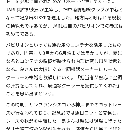
ド」を会場に開かれたのが「ポーアイ博」であった。
JARL兵庫県支部が主宰し、神戸消防無線クラブが中心と
なって記念局8J3XPを運用した。地方博と呼ばれる規模
の博覧会ではあるが、JARL独自のパビリオンでの参加は
初めてである。
パビリオンといっても運搬用のコンテナを活用したもの
であり、開幕した3月から6月頃までは良かったが、夏に
なるとコンテナの鉄板が熱せられ内部は蒸し風呂状態と
なる。島さんは大阪にある空調機器メーカーにルーム
クーラーの寄贈を依頼しにいく。「担当者が熱心に空調
の計算をしてくれ、最適なクーラーを提供してくれた」
ことを思い出すという。
この時期、サンフランシスコから神戸までのヨットレー
スが行なわれており、記念局では連日ヨットと交信し、
レースの状況を中継した。島さんは時には現場に行った
が「大阪万博の体験が生かされ、準備から開局までほと