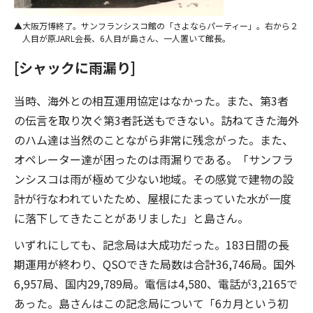
大阪万博終了。サンフランシスコ館の「さよならパーティー」。右から２
人目が原JARL会長、6人目が島さん、一人置いて館長。
[シャックに雨漏り]
当時、海外との相互運用協定はなかった。また、第3者
の伝言を取り次ぐ第3者託送もできない。訪ねてきた海外
のハム達は当然のことながら非常に残念がった。また、
オペレーター達が困ったのは雨漏りである。「サンフラ
ンシスコは雨が極めて少ない地域。その感覚で建物の設
計が行なわれていたため、屋根にたまっていた水が一度
に落下してきたことがあリました」と島さん。
いずれにしても、記念局は大成功だった。183日間の長
期運用が終わり、QSOできた局数は合計36,746局。国外
6,957局、国内29,789局。電信は4,580、電話が3,2165で
あった。島さんはこの記念局について「6カ月という初