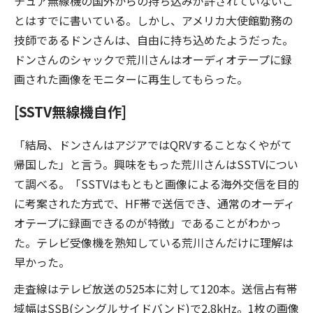
チュア無線機の国外からの持ち込みが許されていないこ
とはすでに書いている。しかし、アメリカ大使館勤務の
技師であるドンさんは、自由に持ち込めたようだった。
ドンさんのシャックで荒川さんはオーディオテープに録
画された画像をモニターに再生してもらった。
[SSTV無線機自作]
「結局、ドンさんはアジアではQRVすることなくやがて
帰国した」と言う。興味をもった荒川さんはSSTVについ
て調べる。「SSTVはもともと画像による海外交信を目的
に考案された方式で、HF帯で送信でき、通常のオーディ
オテープに録画できるのが特徴」であることがわかっ
た。テレビ受像機を熟知している荒川さんだけに理解は
早かった。
走査線はテレビ放送の525本に対して120本。送信占有帯
域幅はSSB(シングルサイドバンド)で2.8kHz。1枚の画像