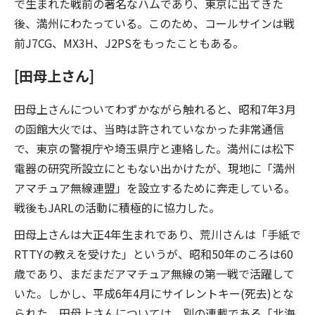
で生まれた戦前の著名なハムであり、東京に出てきた
後、満州にわたっている。このため、コールサインは戦
前J7CG、MX3H、J2PSをもったこともある。
[田母上さん]
田母上さんについてわずかながら触れると、昭和7年3月
の函館大火では、当時は許されていなかった非常通信
で、東京の警視庁や埼玉県庁と連絡した。満州には松下
電器の研究所設立にともない出かけたが、現地に「満州
アマチュア無線連盟」を設立するために奔走している。
戦後もJARLの活動に積極的に協力した。
田母上さんは大正4年生まれであり、荒川さんは「手紙で
RTTYの教えを受けた」というが、昭和50年のころは60
歳であり、まだまだアマチュア無線の第一戦で活躍して
いた。しかし、平成6年4月にサイレントキー(死去)とな
られた。田母上さんについては、別の連載である「北海