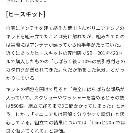
された」と苦笑い。
[ヒースキット]
自宅にアンテナを建て終えた荒川さんがリニアアンプの
キットを組み立てたことは先に触れたが、組みたてたの
は実際にはアンテナが建ってから約半年がたっていた。
近くにあったヒースキットの専門店でSB―201を420ド
ルで購入したものの「しばらく後に10%の割引券付きの
カタログが送られてきた。何だか損をした気分」とがっ
かりしている。
キットの梱包を開けて見ると「完全にばらばらな部品が
入っていて、スクリューやワッシャーを含めるとその数
は560個。組立て終るまで3日間かかってしまった」と言
う。しかし「マニュアルは図解で分りやすく親切」と感
心している。組立ての結果については「15mと20mでは
良く働いてくれる」と評価。