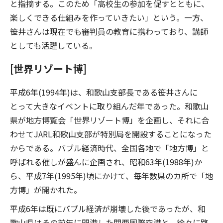
と指摘する。このため「高校生の参加を促すとともに、
楽しくできる仕組みを作っていきたい」という。一方、
笹井さんは現在でも審判員の教育に携わっており、講師
としても活躍している。
[世界リゾート博]
平成6年(1994年)は、和歌山支部長である笹井さんに
とって大きなイベントに取り組んだ年であった。和歌山
県が地方博覧会「世界リゾート博」を企画し、それに合
わせてJARL和歌山支部が特別局を開設することになった
からである。バブル経済時代、全国各地で「地方博」と
呼ばれる催しが盛んに企画され、昭和63年(1988年)か
ら、平成7年(1995年)頃にかけて、毎年数県のカ所で「地
方博」が開かれた。
平成6年は既にバブル経済が崩壊した後であったが、和
歌山県はその前年に開港した関西国際空港と、徐々に路