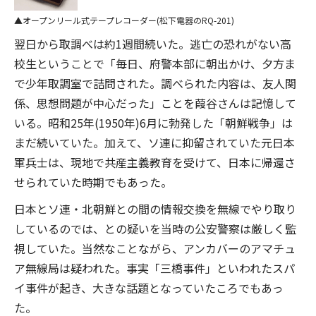
オープンリール式テープレコーダー(松下電器のRQ-201)
翌日から取調べは約1週間続いた。逃亡の恐れがない高
校生ということで「毎日、府警本部に朝出かけ、夕方ま
で少年取調室で詰問された。調べられた内容は、友人関
係、思想問題が中心だった」ことを葭谷さんは記憶して
いる。昭和25年(1950年)6月に勃発した「朝鮮戦争」は
まだ続いていた。加えて、ソ連に抑留されていた元日本
軍兵士は、現地で共産主義教育を受けて、日本に帰還さ
せられていた時期でもあった。
日本とソ連・北朝鮮との間の情報交換を無線でやり取り
しているのでは、との疑いを当時の公安警察は厳しく監
視していた。当然なことながら、アンカバーのアマチュ
ア無線局は疑われた。事実「三橋事件」といわれたスパ
イ事件が起き、大きな話題となっていたころでもあっ
た。