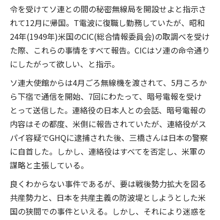
令を受けてソ連との間の秘密無線局を開設せよと指示さ
れて12月に帰国。T電波に復職し勤務していたが、昭和
24年(1949年)米国のCIC(総合情報委員会)の取調べを受け
た際、これらの事情をすべて報告。CICはソ連の命令通り
にしたがって欲しい、と指示。
ソ連大使館からは4月ごろ無線機を渡されて、5月ころか
ら下宿で通信を開始、7回にわたって、暗号電報を受け
とって送信した。連絡役の日本人との会話、暗号電報の
内容はその都度、米側に報告されていたが、連絡役がス
パイ容疑でGHQに逮捕された後、三橋さんは日本の警察
に自首した。しかし、連絡役はすべてを否定し、米軍の
謀略と主張している。
良くわからない事件であるが、要は戦後勢力拡大を図る
共産勢力と、日本を共産主義の防波堤としようとした米
国の狭間での事件といえる。しかし、それにより迷惑を