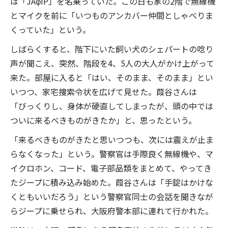
は「JAφIP」を名乗っていた。この日も家の2階で無線機
とマイクを前に「いつものアンカバー仲間としゃべりま
くっていた」という。
しばらくすると、階下にいた飼い犬のシェパートの唸り
声が聞こえ、突然、階段を4、5人の大人がかけ上がって
来た。部屋に入ると「はい、そのまま、そのまま」とい
いつつ、家宅捜索令状を広げて見せた。葭谷さんは
「びっくりし、身体が硬直してしまったが、頭の中では
ついに来るべきものがきたか」と、思ったという。
「来るべきものがきたと思いつつも、次には震えが止ま
らなくなった」という。警察官は手際良く無線機や、マ
イクロホン、コード、電子部品類をまとめて、やってき
たジープに積み込み始めた。葭谷さんは「手錠はかけな
くともいいだろう」という警察官同士の会話を聞きなが
らジープに乗せられ、大阪府警本部に連れて行かれた。