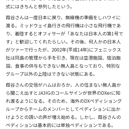
式にはきちんと参列したという。
葭谷さんは一度日本に戻り、無線機の準備をしハワイに
渡る。ミッドウェイ島行きの飛行機は小さな飛行機であ
り、着陸するとオフィサーが「あなたは日本人の第1号で
す」と歓迎してくれたらしい。その後、何人かの日本人
がツァーで行ったが、2002年(平成14年)にフェニックス
社は同島の管理から手を引き、現在は空港施設、宿泊施
設、食事の供与もできない無人島となっており、特別な
グループ以外の上陸はできない状態にある。
葭谷さんの交信がハムはおろか、人の住まない無人島か
ら聞こえ出すとJA3IGのコールサインが世界のDXerに知
れ渡るようになる。そのため、海外のDXペディショング
ループからチームのメンバーとしてペディションに出か
けようとの誘いの声が増え始める。しかし、葭谷さんの
ペディションは基本的には単独ペディションである。