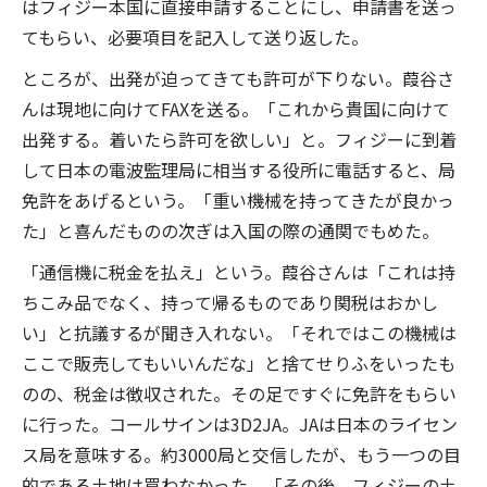
はフィジー本国に直接申請することにし、申請書を送っ
てもらい、必要項目を記入して送り返した。
ところが、出発が迫ってきても許可が下りない。葭谷さ
んは現地に向けてFAXを送る。「これから貴国に向けて
出発する。着いたら許可を欲しい」と。フィジーに到着
して日本の電波監理局に相当する役所に電話すると、局
免許をあげるという。「重い機械を持ってきたが良かっ
た」と喜んだものの次ぎは入国の際の通関でもめた。
「通信機に税金を払え」という。葭谷さんは「これは持
ちこみ品でなく、持って帰るものであり関税はおかし
い」と抗議するが聞き入れない。「それではこの機械は
ここで販売してもいいんだな」と捨てせりふをいったも
のの、税金は徴収された。その足ですぐに免許をもらい
に行った。コールサインは3D2JA。JAは日本のライセン
ス局を意味する。約3000局と交信したが、もう一つの目
的である土地は買わなかった。「その後、フィジーの土