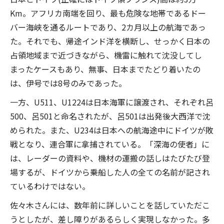
Km。アフリカ南端を回り、最も危険な地帯であるドー
バー海峡を通るルートであり、2カ月以上の航海であっ
た。それでも、帰途インド洋を横断し、せっかく日本の
占領地域まで近づきながら、機雷に触れて沈没してし
まったケースもあり、無事、日本までたどり着いたの
は、伊号では8号のみであった。
一方、U511、U1224は日本海軍に譲渡され、それぞれ呂
500、呂501と命名されたが、呂501は出発後大西洋で沈
められた。また、U234は日本への航海途中にドイツが敗
戦となり、連合軍に拿捕されている。「深海の使者」に
は、レーダーの資料や、機材の運搬の話しはたびたび登
場するが、ドイツから乗船した人の全ての名前が記され
ているわけではない。
佐々木さんには、数年前に詳しいことを話していただこ
うとしたが、差し障りがあるらしく実現しなかった。多