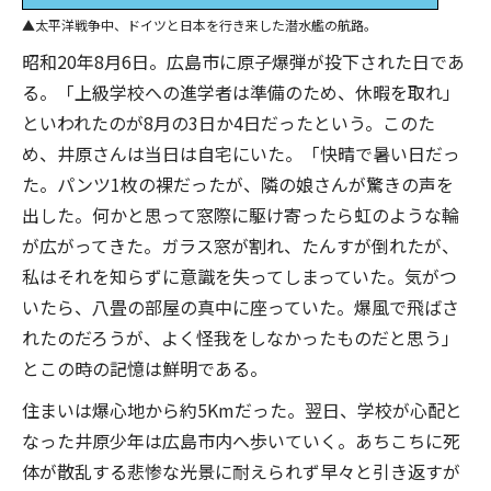
太平洋戦争中、ドイツと日本を行き来した潜水艦の航路。
昭和20年8月6日。広島市に原子爆弾が投下された日であ
る。「上級学校への進学者は準備のため、休暇を取れ」
といわれたのが8月の3日か4日だったという。このた
め、井原さんは当日は自宅にいた。「快晴で暑い日だっ
た。パンツ1枚の裸だったが、隣の娘さんが驚きの声を
出した。何かと思って窓際に駆け寄ったら虹のような輪
が広がってきた。ガラス窓が割れ、たんすが倒れたが、
私はそれを知らずに意識を失ってしまっていた。気がつ
いたら、八畳の部屋の真中に座っていた。爆風で飛ばさ
れたのだろうが、よく怪我をしなかったものだと思う」
とこの時の記憶は鮮明である。
住まいは爆心地から約5Kmだった。翌日、学校が心配と
なった井原少年は広島市内へ歩いていく。あちこちに死
体が散乱する悲惨な光景に耐えられず早々と引き返すが