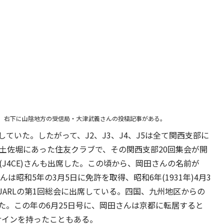
た。右下に山陰地方の受信局・大津武義さんの投稿記事がある。
ていた。したがって、J2、J3、J4、J5は全て関西支部に
土佐堀にあった住友クラブで、その関西支部20回集会が開
(J4CE)さんも出席した。この頃から、岡田さんの名前が
は昭和5年の3月5日に免許を取得、昭和6年(1931年)4月3
ARLの第1回総会に出席している。四国、九州地区からの
た。この年の6月25日号に、岡田さんは京都に転居すると
サインを持ったこともある。