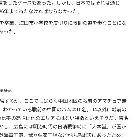
信をしたケースもあった。しかし、日本ではそれは通じ
26年まで待たなければならなかった。
範学校を卒業、海田市小学校を皮切りに教師の道を歩むことにな
あった。
業風景。
開局するが、ここでしばらく中国地区の戦前のアマチュア無
わかっている戦前の中国のハムは10名。J4以外に戦前の
の比率の高さは他のエリアにはない特徴といえそうだ。東名
かし、広島には明治時代の日清戦争時に「大本営」が置か
呉海軍工廠、武器弾薬工場などが広島周辺にあったため、