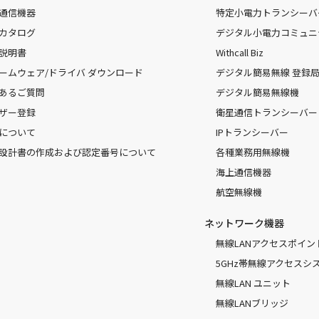
通信機器
特定小電力トランシーバ
カタログ
デジタル小電力コミュニ
説明書
Withcall Biz
ームウェア/ドライバ ダウンロード
デジタル簡易無線 登録局（
あるご質問
デジタル簡易無線機
ザー登録
衛星通信トランシーバー
について
IPトランシーバー
設計書の作成および認定番号について
各種業務用無線機
海上通信機器
航空無線機
ネットワーク機器
無線LANアクセスポイン
5GHz帯無線アクセスシ
無線LAN ユニット
無線LANブリッジ