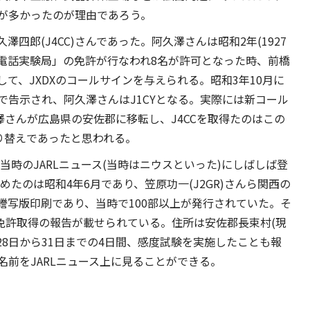
が多かったのが理由であろう。
四郎(J4CC)さんであった。阿久澤さんは昭和2年(1927
線電話実験局」の免許が行なわれ8名が許可となった時、前橋
て、JXDXのコールサインを与えられる。昭和3年10月に
で告示され、阿久澤さんはJ1CYとなる。実際には新コール
澤さんが広島県の安佐郡に移転し、J4CCを取得たのはこの
り替えであったと思われる。
当時のJARLニュース(当時はニウスといった)にしばしば登
めたのは昭和4年6月であり、笠原功一(J2GR)さんら関西の
謄写版印刷であり、当時で100部以上が発行されていた。そ
CCの免許取得の報告が載せられている。住所は安佐郡長束村(現
28日から31日までの4日間、感度試験を実施したことも報
前をJARLニュース上に見ることができる。