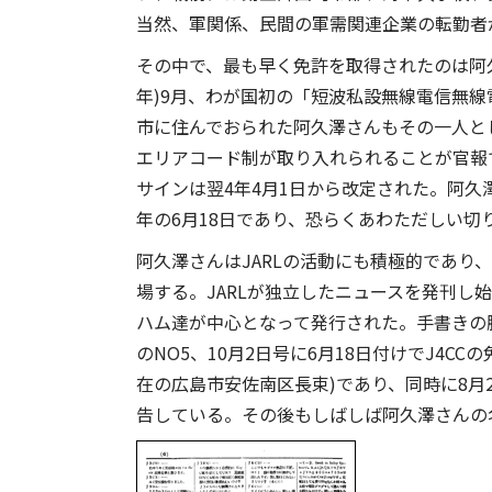
当然、軍関係、民間の軍需関連企業の転勤者
その中で、最も早く免許を取得されたのは阿久澤
年)9月、わが国初の「短波私設無線電信無
市に住んでおられた阿久澤さんもその一人とし
エリアコード制が取り入れられることが官報
サインは翌4年4月1日から改定された。阿久
年の6月18日であり、恐らくあわただしい切
阿久澤さんはJARLの活動にも積極的であり、
場する。JARLが独立したニュースを発刊し始
ハム達が中心となって発行された。手書きの
のNO5、10月2日号に6月18日付けでJ4
在の広島市安佐南区長束)であり、同時に8月
告している。その後もしばしば阿久澤さんの名