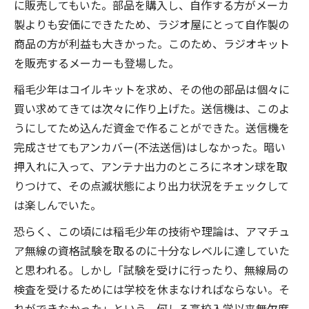
に販売してもいた。部品を購入し、自作する方がメーカ
製よりも安価にできたため、ラジオ屋にとって自作製の
商品の方が利益も大きかった。このため、ラジオキット
を販売するメーカーも登場した。
稲毛少年はコイルキットを求め、その他の部品は個々に
買い求めてきては次々に作り上げた。送信機は、このよ
うにしてため込んだ資金で作ることができた。送信機を
完成させてもアンカバー(不法送信)はしなかった。暗い
押入れに入って、アンテナ出力のところにネオン球を取
りつけて、その点滅状態により出力状況をチェックして
は楽しんでいた。
恐らく、この頃には稲毛少年の技術や理論は、アマチュ
ア無線の資格試験を取るのに十分なレベルに達していた
と思われる。しかし「試験を受けに行ったり、無線局の
検査を受けるためには学校を休まなければならない。そ
れができなかった」という。何しろ高校入学以来無欠席