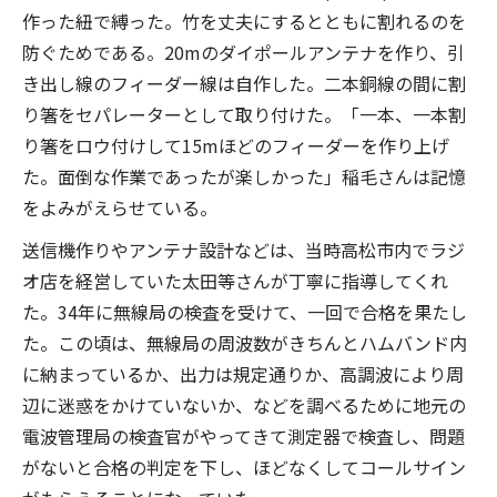
作った紐で縛った。竹を丈夫にするとともに割れるのを
防ぐためである。20mのダイポールアンテナを作り、引
き出し線のフィーダー線は自作した。二本銅線の間に割
り箸をセパレーターとして取り付けた。「一本、一本割
り箸をロウ付けして15mほどのフィーダーを作り上げ
た。面倒な作業であったが楽しかった」稲毛さんは記憶
をよみがえらせている。
送信機作りやアンテナ設計などは、当時高松市内でラジ
オ店を経営していた太田等さんが丁寧に指導してくれ
た。34年に無線局の検査を受けて、一回で合格を果たし
た。この頃は、無線局の周波数がきちんとハムバンド内
に納まっているか、出力は規定通りか、高調波により周
辺に迷惑をかけていないか、などを調べるために地元の
電波管理局の検査官がやってきて測定器で検査し、問題
がないと合格の判定を下し、ほどなくしてコールサイン