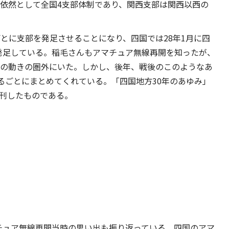
、依然として全国4支部体制であり、関西支部は関西以西の
ごとに支部を発足させることになり、四国では28年1月に四
発足している。稲毛さんもアマチュア無線再開を知ったが、
Lの動きの圏外にいた。しかし、後年、戦後のこのようなあ
るごとにまとめてくれている。「四国地方30年のあゆみ」
発刊したものである。
アマチュア無線再開当時の思い出も振り返っている。四国のアマ