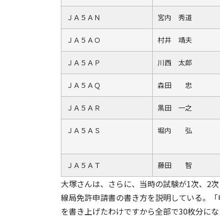
ＪＡ５ＡＮ
宮内 秀道
ＪＡ５ＡＯ
村井 靖夫
ＪＡ５ＡＰ
川西 太郎
ＪＡ５ＡＱ
森田 忠
ＪＡ５ＡＲ
黒田 一之
ＪＡ５ＡＳ
堀内 弘
ＪＡ５ＡＴ
藤田 智
大塚さんは、さらに、当時の試験が1次、2
線局免許申請書の書き方を説明している。「
を書き上げたわけですから全部で30枚分にな