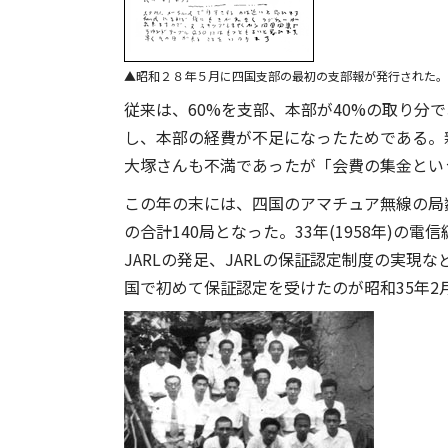
昭和２８年５月に四国支部の最初の支部報が発行された。
従来は、60%を支部、本部が40%の取り分
し、本部の経費が不足になったためである。
大塚さんも不満であったが「会費の集金とい
この年の末には、四国のアマチュア無線の局数
の合計140局となった。33年(1958年)
JARLの発足、JARLの保証認定制度の実
国で初めて保証認定を受けたのが昭和35年2月1