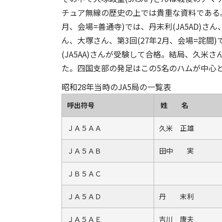
チュア無線の歴史の上では貴重な資料である。
月、会場=善通寺)では、丹末利(JA5AD)さん、
ん、大塚さん、第3回(27年2月、会場=詫間)で
(JA5AA)さんが受験して合格。結局、久
た。四国支部の発足はこの5名のハムが中心
昭和28年当時のJA5局の一覧表
呼出符号
姓 名
ＪＡ５ＡＡ
久米 正雄
ＪＡ５ＡＢ
田中 実
ＪＢ５ＡＣ
ＪＡ５ＡＤ
丹 末利
ＪＡ５ＡＥ
吉川 康夫