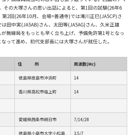
その大塚さんの思い出話によると、第1回の試験(26年6
第2回(26年10月、会場=善通寺)では滝川正巳(JA5CP)さ
は田中実(JA5AB)さん、太田等(JA5AG)さん、久米正雄
米さんが無線局をもっとも早く立ち上げ、予備免許第1号となっ
となって進め、初代支部長には大塚さんが就任した。
住 所
周波数(Mc)
徳島県徳島市沖浜町
14
香川県高松市塩上町
14
愛媛県西条市朔日市
7/14/28
徳島県小島市大字小松島
3.5/7