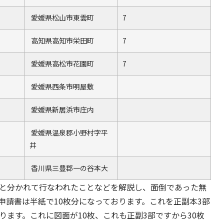
愛媛県松山市東雲町
7
高知県高知市栄田町
7
愛媛県高松市花園町
7
愛媛県西条市明屋敷
愛媛県新居浜市庄内
愛媛県温泉郡小野村字平
井
香川県三豊郡一の谷本大
次と分かれて行なわれたことなどを解説し、面倒であった無
申請書は半紙で10枚分になっております。これを正副本3部
ります。これに図面が10枚、これも正副3部ですから30枚