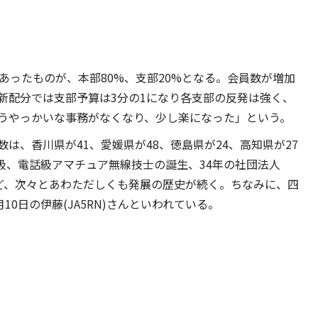
であったものが、本部80%、支部20%となる。会員数が増加
新配分では支部予算は3分の1になり各支部の反発は強く、
うやっかいな事務がなくなり、少し楽になった」という。
は、香川県が41、愛媛県が48、徳島県が24、高知県が27
の電信級、電話級アマチュア無線技士の誕生、34年の社団法人
現など、次々とあわただしくも発展の歴史が続く。ちなみに、四
0日の伊藤(JA5RN)さんといわれている。