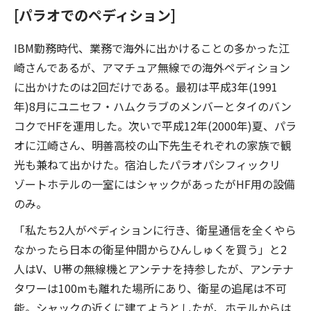
[パラオでのペディション]
IBM勤務時代、業務で海外に出かけることの多かった江
崎さんであるが、アマチュア無線での海外ペディション
に出かけたのは2回だけである。最初は平成3年(1991
年)8月にユニセフ・ハムクラブのメンバーとタイのバン
コクでHFを運用した。次いで平成12年(2000年)夏、パラ
オに江崎さん、明善高校の山下先生それぞれの家族で観
光も兼ねて出かけた。宿泊したパラオパシフィックリ
ゾートホテルの一室にはシャックがあったがHF用の設備
のみ。
「私たち2人がペディションに行き、衛星通信を全くやら
なかったら日本の衛星仲間からひんしゅくを買う」と2
人はV、U帯の無線機とアンテナを持参したが、アンテナ
タワーは100mも離れた場所にあり、衛星の追尾は不可
能。シャックの近くに建てようとしたが、ホテルからは