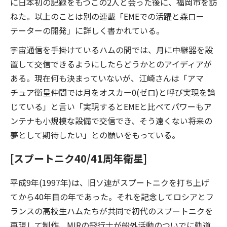
に日本初の記録をもつこの2人と会った後に、福岡市を訪
ねた。以上のことは別の連載「EMEでの活躍と森ロー
テーターの開発」に詳しく書かれている。
宇宙通信を手掛けているハムの間では、月に中継器を設
置して交信できるようにしたらどうかとのアイディアが
ある。現在何も決まっていないが、江崎さんは「アマ
チュア衛星仲間では月をオスカー0(ゼロ)と呼び実現を論
じている」と言い「実現するとEMEと比べてパワーもア
ンテナも小規模な設備で交信でき、そう遠くない将来の
夢として期待したい」との願いをもっている。
[スプートニク40/41周年衛星]
平成9年(1997年)は、旧ソ連がスプートニクを打ち上げ
てから40年目の年であった。それを記念してロシアとフ
ランスの高校生ハムたちが共同で初代のスプートニクを
再現して制作、MIRの飛行士が船外活動のついでに軌道