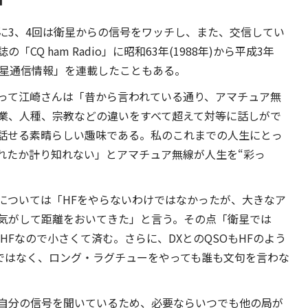
に3、4回は衛星からの信号をワッチし、また、交信してい
Q ham Radio」に昭和63年(1988年)から平成3年
「衛星通信情報」を連載したこともある。
って江崎さんは「昔から言われている通り、アマチュア無
職業、人種、宗教などの違いをすべて超えて対等に話しがで
話せる素晴らしい趣味である。私のこれまでの人生にとっ
れたか計り知れない」とアマチュア無線が人生を“彩っ
については「HFをやらないわけではなかったが、大きなア
気がして距離をおいてきた」と言う。その点「衛星では
HFなので小さくて済む。さらに、DXとのQSOもHFのよう
)ではなく、ロング・ラグチューをやっても誰も文句を言わな
自分の信号を聞いているため、必要ならいつでも他の局が