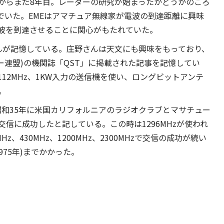
からまだ8年目。レーダーの研究が始まったかどうかのころ
でいた。EMEはアマチュア無線家が電波の到達距離に興味
波を到達させることに関心がもたれていた。
)さんが記憶している。庄野さんは天文にも興味をもっており、
レー連盟)の機関誌「QST」に掲載された記事を記憶してい
12MHz、1KW入力の送信機を使い、ロングビットアンテ
。
年、昭和35年に米国カリフォルニアのラジオクラブとマサチュー
信に成功したと記している。この時は1296MHzが使われ
Hz、430MHz、1200MHz、2300MHzで交信の成功が続い
975年)までかかった。