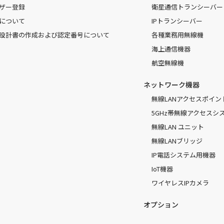
ザー登録
衛星通信トランシーバー
について
IPトランシーバー
設計書の作成および認定番号について
各種業務用無線機
海上通信機器
航空無線機
ネットワーク機器
無線LANアクセスポイン
5GHz帯無線アクセスシ
無線LAN ユニット
無線LANブリッジ
IP電話システム用機器
IoT機器
ワイヤレスIPカメラ
オプション