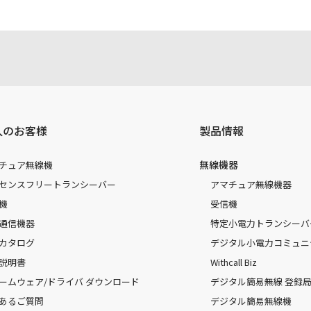
人のお客様
製品情報
無線機器
チュア無線機
センスフリートランシーバー
アマチュア無線機器
機
受信機
通信機器
特定小電力トランシーバ
カタログ
デジタル小電力コミュニ
説明書
Withcall Biz
ームウェア/ドライバ ダウンロード
デジタル簡易無線 登録局（
あるご質問
デジタル簡易無線機