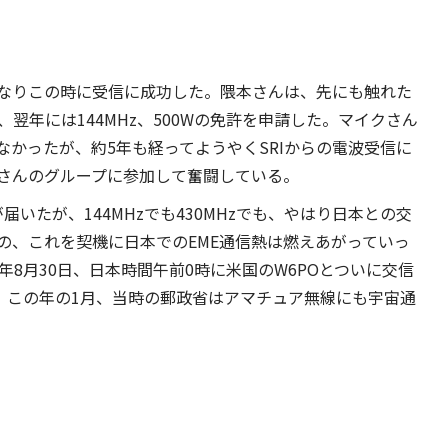
心となりこの時に受信に成功した。隈本さんは、先にも触れた
し、翌年には144MHz、500Wの免許を申請した。マイクさん
かったが、約5年も経ってようやくSRIからの電波受信に
さんのグループに参加して奮闘している。
届いたが、144MHzでも430MHzでも、やはり日本との交
の、これを契機に日本でのEME通信熱は燃えあがっていっ
年8月30日、日本時間午前0時に米国のW6POとついに交信
った。この年の1月、当時の郵政省はアマチュア無線にも宇宙通