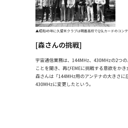
昭和49年に久留米クラブは明善高校でQSLカードのコン
[森さんの挑戦]
宇宙通信業務は、144MHz、430MHzの2
ことを聞き、再びEMEに挑戦する意欲をかき
森さんは「144MHz用のアンテナの大きさ
430MHzに変更したという。