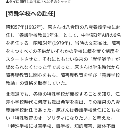
タイに同行した谷本さんとそのシャック
[特殊学校への赴任]
昭和57年(1982年)、原さんは八雲町の八雲養護学校に赴
任し「養護学校教員1年生」として、中学部3年A組の6名
を担任する。昭和54年(1979年)、当時の文部省は、障害
をもつすべての子供がいずれかの学校に籍を置く制度を
スタートさせた。それにともない従来の「就学猶予」が
認められなくなった年であった。原さんは学生時代から
障害児教育に関心をもち、障害児教育を学び「養護学校
教諭」の資格を取得していた。
北海道でも、各種の特殊学校が開校することを知り、江
差小学校時代に何度も転出希望を提出、その結果の八雲
養護学校赴任であった。原さんは養護学校赴任にともな
い「特殊教育のオーソリティになりたい」と考えた。
「特殊学校には盲学校、聾学校、知的障害、肢体不自