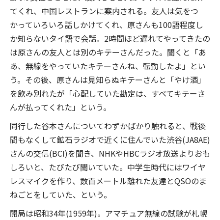
てくれ、中国レストランに案内される。友人は気をつ
かっていろいろ話しかけてくれ、原さんも100語程度し
か知らないタイ語で会話。2時間ほど遅れてやってきたの
は原さんの友人とは別のキテーさんだった。聞くと「あ
あ、無線をやっていたキテーさんね、転勤したよ」とい
う。その後、原さんは見知らぬキテーさんと「やけ酒」
を飲み別れたが「心配していた勘定は、すべてキテーさ
んが払ってくれた」という。
同行した谷本さんについてわずかばかり触れると、戦後
間もなくして鉱石ラジオで近くに住んでいた渋谷(JA8AE)
さんの交信(BCI)を聞き、NHKやHBCラジオ放送よりおも
しろいと、たびたび聞いていた。中学生時代にはワイヤ
レスマイクを作り、数百メートル離れた友達とQSOのま
ねごとをしていた、という。
開局は昭和34年(1959年)。アマチュア無線の試験が札幌