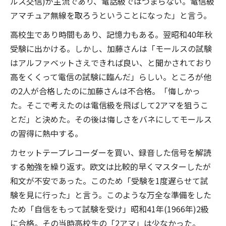
ルス交信)が主流であり、電話級ではつまらない。電信級
アマチュア無線を取ろうということになった」と言う。
高校生であり時間もあり、記憶力もある。翌昭和40年秋
受験に出かける。しかし、加藤さんは「モールスの試験
はアルファベットさえできれば良い、と聞かされており
高をくくって電信の試験に臨んだ」らしい。ところが他
の2人が合格したのに加藤さんは不合格。「悔しかっ
た。そこで考えたのは電信級を飛ばして2アマを狙うこ
とだ」と決めた。その後は悔しさをバネにしてモールス
の習得に熱中する。
カセットテープレコーダーを買い、録音した信号を解読
する勉強を繰り返す。欧文は比較的早くマスターしたが
和文が不安であった。このため「受験を1度遅らせて試
験を見に行った」と言う。このような万全な準備をした
ため「自信をもって試験を受け」昭和41年(1966年)2級
に合格。その当時高校生の「2アマ」は少なかった。