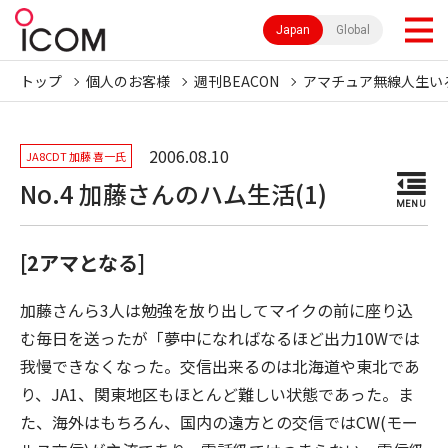
Japan
Global
トップ
個人のお客様
週刊BEACON
アマチュア無線人生い
2006.08.10
JA8CDT 加藤 喜一氏
No.4 加藤さんのハム生活(1)
MENU
[2アマとなる]
加藤さんら3人は勉強を放り出してマイクの前に座り込
む毎日を送ったが「夢中になればなるほど出力10Wでは
我慢できなくなった。交信出来るのは北海道や東北であ
り、JA1、関東地区もほとんど難しい状態であった。ま
た、海外はもちろん、国内の遠方との交信ではCW(モー