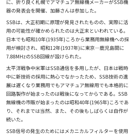
に、折り良く札幌でアマチュア無線機メーカーがSSB機
器の発表会を開催、加藤さんは参加した。
SSBは、大正初期に原理が発見されたものの、実際に活
用の可能性が確かめられたのは大正末といわれている。
日本でも昭和10年(1935年)ころから業務用無線機への採
用が検討され、昭和12年(1937年)に東京―鹿児島間に
7.88MHzのSSB回線が設けられた。
太平洋戦争中米軍はSSB通信を多用したが、日本は戦時
中に新技術の採用に熱心でなかったため、SSB技術の進
展は遅くなり業務用でもアマチュア無線用でも本格的に
回路製作が始まったのは戦後になってからである。SSB
無線機の市販が始まったのは昭和40年(1965年)ころであ
り、それまでは当然、また、その後もしばらくは自作が
続いた。
SSB信号の発生のためにはメカニカルフィルターを使用