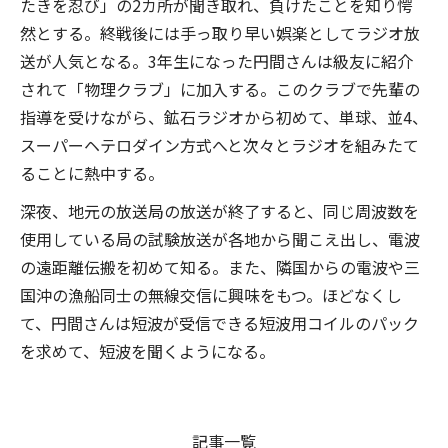
たきを忍び」の2カ所が聞き取れ、負けたことを知り愕
然とする。終戦後には手っ取り早い娯楽としてラジオ放
送が人気となる。3年生になった円間さんは級友に紹介
されて「物理クラブ」に加入する。このクラブで先輩の
指導を受けながら、鉱石ラジオから初めて、単球、並4、
スーパーヘテロダイン方式へと次々とラジオを組みたて
ることに熱中する。
深夜、地元の放送局の放送が終了すると、同じ周波数を
使用している局の試験放送が各地から聞こえ出し、電波
の遠距離伝搬を初めて知る。また、隣国からの電波や三
国沖の漁船同士の無線交信に興味をもつ。ほどなくし
て、円間さんは短波が受信できる短波用コイルのパック
を求めて、短波を聞くようになる。
記事一覧