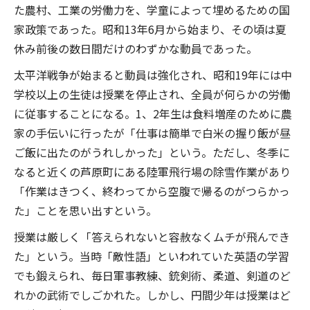
た農村、工業の労働力を、学童によって埋めるための国
家政策であった。昭和13年6月から始まり、その頃は夏
休み前後の数日間だけのわずかな動員であった。
太平洋戦争が始まると動員は強化され、昭和19年には中
学校以上の生徒は授業を停止され、全員が何らかの労働
に従事することになる。1、2年生は食料増産のために農
家の手伝いに行ったが「仕事は簡単で白米の握り飯が昼
ご飯に出たのがうれしかった」という。ただし、冬季に
なると近くの芦原町にある陸軍飛行場の除雪作業があり
「作業はきつく、終わってから空腹で帰るのがつらかっ
た」ことを思い出すという。
授業は厳しく「答えられないと容赦なくムチが飛んでき
た」という。当時「敵性語」といわれていた英語の学習
でも鍛えられ、毎日軍事教練、銃剣術、柔道、剣道のど
れかの武術でしごかれた。しかし、円間少年は授業はど