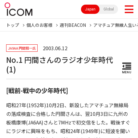
Japan
Global
トップ
個人のお客様
週刊BEACON
アマチュア無線人生い
2003.06.12
JA9AA 円間毅一氏
No.1 円間さんのラジオ少年時代
(1)
MENU
[戦前-戦中の少年時代]
昭和27年(1952年)10月2日、新設したアマチュア無線局
の落成検査に合格した円間さんは、翌10月3日に九州の
板橋康博(JA6AA)さんと7MHzで初交信をした。戦後すぐ
にラジオに興味をもち、昭和24年(1949年)に短波を聞い