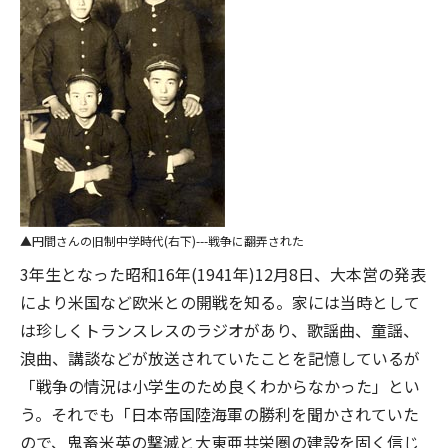
円間さんの旧制中学時代(右下)---戦争に翻弄された
3年生となった昭和16年(1941年)12月8日、大本営の発表
により米国など欧米との開戦を知る。家には当時として
は珍しくトランスレスのラジオがあり、歌謡曲、童謡、
浪曲、講談などが放送されていたことを記憶しているが
「戦争の情況は小学生のため良くわからなかった」とい
う。それでも「日本帝国陸海軍の勝利を聞かされていた
ので、鬼畜米英の撃滅と大東亜共栄圏の建設を固く信じ