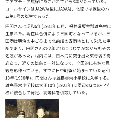
てアマチュア無線にあこがれてから3年がたっていた。
コールサインはJA2WA(後にJA9AA)、北陸では戦後のハ
ム第1号の誕生であった。
円間さんは昭和6年(1931年)5月、福井県坂井郡雄島村に
生まれた。現在は合併により三国町となっているが、三
国港は明治の中ごろまで北前船の寄港地として栄えた場
所であり、円間さんの少年時代にはわずかながらもその
名残があった。村内には、日本海に突き出た東尋坊の奇
岩あり、近くの雄島と一対になって、全国的に有名な景
観を形作っている。すでに日中戦争が始まっていた昭和
13年(1938年)、円間さんは雄島尋常小学校に入学する。
雄島尋常小学校は大正10年(1921年)に周辺の3つの小学
校が統合して発足、高等科を併設していた。