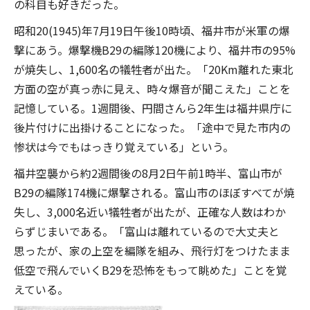
の科目も好きだった。
昭和20(1945)年7月19日午後10時頃、福井市が米軍の爆
撃にあう。爆撃機B29の編隊120機により、福井市の95%
が焼失し、1,600名の犠牲者が出た。「20Km離れた東北
方面の空が真っ赤に見え、時々爆音が聞こえた」ことを
記憶している。1週間後、円間さんら2年生は福井県庁に
後片付けに出掛けることになった。「途中で見た市内の
惨状は今でもはっきり覚えている」という。
福井空襲から約2週間後の8月2日午前1時半、富山市が
B29の編隊174機に爆撃される。富山市のほぼすべてが焼
失し、3,000名近い犠牲者が出たが、正確な人数はわか
らずじまいである。「富山は離れているので大丈夫と
思ったが、家の上空を編隊を組み、飛行灯をつけたまま
低空で飛んでいくB29を恐怖をもって眺めた」ことを覚
えている。