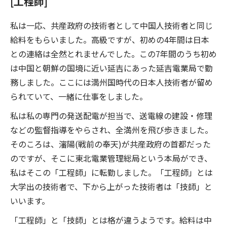
[工程師]
私は一応、共産政府の技術者として中国人技術者と同じ
給料をもらいました。高級ですが、初めの4年間は日本
との連絡は全然とれませんでした。この7年間のうち初め
は中国と朝鮮の国境に近い延吉にあった延吉電業局で勤
務しました。ここには満州国時代の日本人技術者が留め
られていて、一緒に仕事をしました。
私は私の専門の発送配電が担当で、送電線の建設・修理
などの監督指導をやらされ、全満州を飛び歩きました。
そのころは、瀋陽(戦前の奉天)が共産政府の首都だった
のですが、そこに東北電業管理総局という本局ができ、
私はそこの「工程師」に転勤しました。「工程師」とは
大学出の技術者で、下から上がった技術者は「技師」と
いいます。
「工程師」と「技師」とは格が違うようです。給料は中