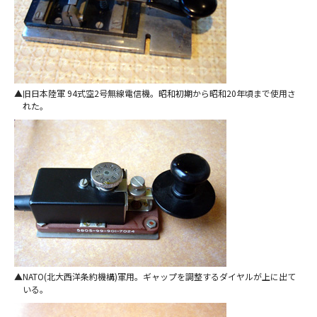
旧日本陸軍 94式空2号無線電信機。昭和初期から昭和20年頃まで使用さ
れた。
NATO(北大西洋条約機構)軍用。ギャップを調整するダイヤルが上に出て
いる。