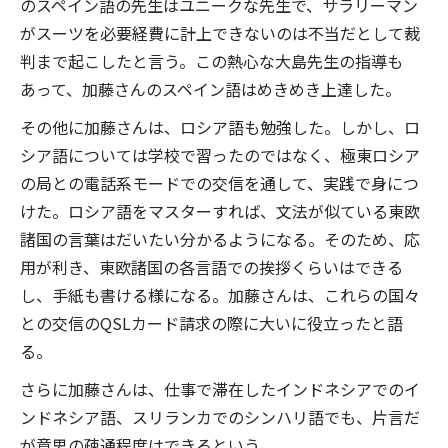
のスペイン語の先生はユニークな先生で、サラリーマン
がスーツを必要経費に計上できないのは不当だとして裁
判まで起こしたと言う。この熱心な大島先生の指導も
あって、加藤さんのスペイン語はめきめき上達した。
その他に加藤さんは、ロシア語も勉強した。しかし、ロ
シア語については学校で習ったのではなく、極東ロシア
の局との電話系モードでの交信を通して、実践で身につ
けた。ロシア語をマスターすれば、文法が似ている東欧
諸国の言葉はだいたい分かるようになる。そのため、応
用が利き、東欧諸国の各言語での挨拶くらいはできる
し、手紙も書ける様になる。加藤さんは、これらの国々
との交信のQSLカード請求の際に大いに役立ったと語
る。
さらに加藤さんは、仕事で滞在したインドネシアでのイ
ンドネシア語、スリランカでのシンハリ語でも、片言だ
が意思の疎通程度はできるという。