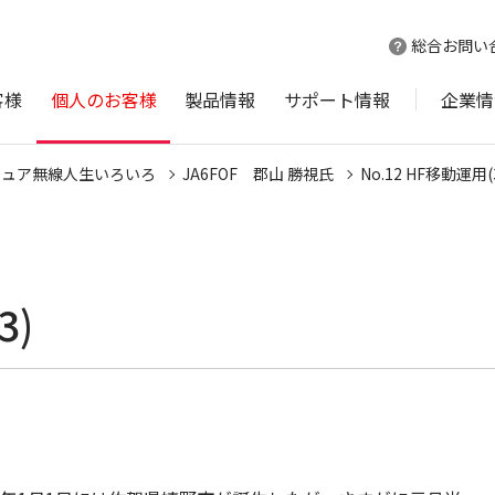
総合お問い
客様
個人のお客様
製品情報
サポート情報
企業情
チュア無線人生いろいろ
JA6FOF 郡山 勝視氏
No.12 HF移動運用(
3)