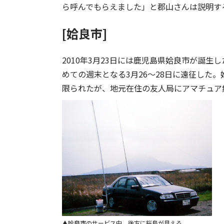
ら呼んでもらえました」と郡山さんは説明す
[姶良市]
2010年3月23日には鹿児島県姶良市が誕
めての週末となる3月26〜28日に遠征した
限られたが、地元在住の友人局にアマチュア
姶良市のサービス中。後方に桜島が見える。