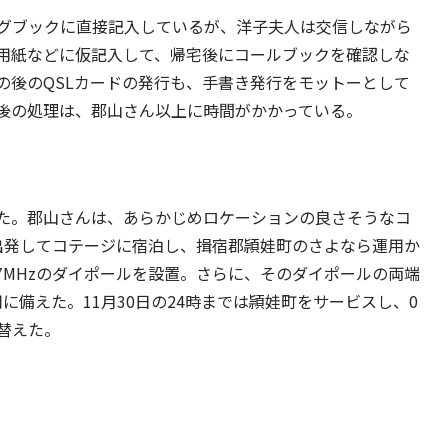
グブックに直接記入しているが、洋子夫人は交信しながら
用紙などに仮記入して、帰宅後にコールブックを確認しな
の後のQSLカードの発行も、手書き発行をモットーとして
後の処理は、郡山さん以上に時間がかかっている。
生した。郡山さんは、あらかじめロケーションの良さそうなコ
出発してコテージに宿泊し、揖宿郡頴娃町のさよなら運用か
7MHzのダイポールを設置。さらに、そのダイポールの両端
用に備えた。11月30日の24時までは頴娃町をサービスし、0
替えた。