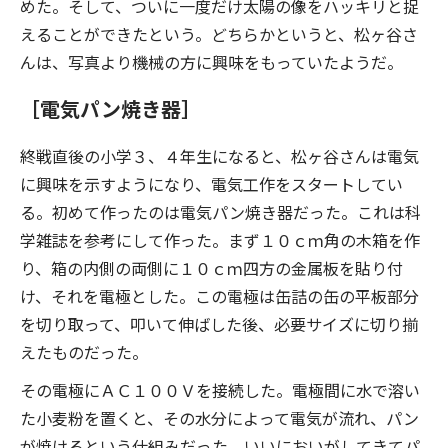
めた。そして、ついに一度だけ太陽の像をハッキリと捉
えることができたという。どちらかというと、松ヶ谷さ
んは、写真より機械の方に興味をもっていたようだ。
［電気パン焼き器］
終戦直後の小学３、４年生になると、松ヶ谷さんは電気
に興味を示すようになり、電気工作をスタートしてい
る。初めて作ったのは電気パン焼き器だった。これは科
学雑誌を参考にして作った。まず１０ｃｍ角の木箱を作
り、箱の内側の両側に１０ｃｍ四方の金属板を貼り付
け、それを電極とした。この電極は缶詰の缶の平板部分
を切り取って、叩いて伸ばした後、必要サイズに切り揃
えたものだった。
その電極にＡＣ１００Ｖを接続した。電極間に水で溶い
た小麦粉を置くと、その水分によって電気が流れ、パン
が焼けるという仕組みだった。いいにおいがしてきてパ