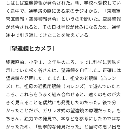
しばしば空襲警報が発令された。朝、学校へ登校してい
く途中で、通学路の脇にある家のラジオから、「東海軍
管区情報・空襲警報発令」というのを聞いた。空襲警報
が発令されると、その日は学校が休みになるため、通学
途中で引き返してきたことを覚えている。
［望遠鏡とカメラ］
終戦直前、小学１、２年生のころ、すでに科学に興味を
示していた松ヶ谷さんは、望遠鏡を自作した。正確には
望遠鏡を発明した。たまたま、祖父の老眼鏡（凸レン
ズ）と、祖母の近視用眼鏡（凹レンズ）で遊んでいたと
ころ、これらをうまく組み合わせると、遠くのものが大
きく見えることを偶然にも発見したのだった。後で分
かったことだが、ガリレオ式の望遠鏡の原理だった。も
ちろん、独力での発見で、本などを参考にしたのではな
かったため、「衝撃的な発見だった」と当時の思い出を