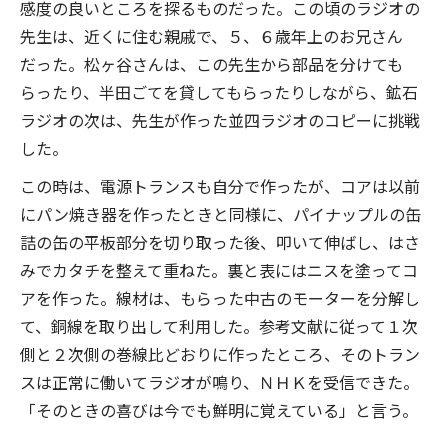
感度の良いところを探るものだった。この頃のラジオの
先生は、近くに住む親戚で、５、６歳年上のお兄さん
だった。松ヶ谷さんは、この先生から部品を分けても
らったり、半田ごてを貸してもらったりしながら、鉱石
ラジオの次は、先生が作った並四ラジオのコピーに挑戦
した。
この時は、電源トランスも自分で作ったが、コアは以前
にパン焼き器を作ったときと同様に、パイナップルの缶
詰の缶の平板部分を切り取った後、叩いて伸ばし、はさ
みでカタチを整えて重ねた。裏と表にはニスを塗ってコ
アを作った。線材は、もらった中古のモーターを分解し
て、銅線を取り出して利用した。参考文献に従って１次
側と２次側の巻線比どおりに作ったところ、そのトラン
スは正常に働いてラジオが鳴り、ＮＨＫを受信できた。
「そのときの喜びは今でも鮮明に覚えている」と言う。