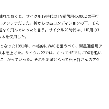
れておくと、サイクル19時代はTV受信用の300Ωの平行
ルアンテナだった。折からの高コンディションの下、そん
なく飛んでいったと言う。サイクル20時代は、HF用の3
八木を使用した。
となった1991年、本格的にWACを狙うべく、衛星通信用ア
八木を上げた。サイクル22では、かつてHFで共にDXを追い
zに上がっていった。それも刺激となって松ヶ谷さんのアク