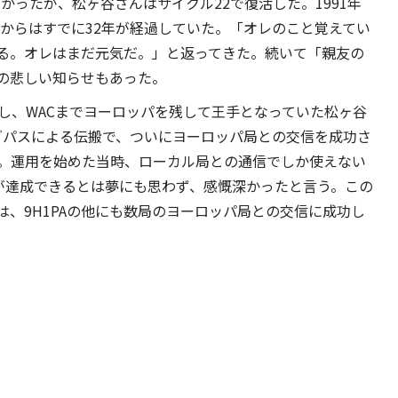
なかったが、松ヶ谷さんはサイクル22で復活した。1991年
QSOからはすでに32年が経過していた。「オレのこと覚えてい
る。オレはまだ元気だ。」と返ってきた。続いて「親友の
った」との悲しい知らせもあった。
し、WACまでヨーロッパを残して王手となっていた松ヶ谷
ロングパスによる伝搬で、ついにヨーロッパ局との交信を成功さ
た。運用を始めた当時、ローカル局との通信でしか使えない
信が達成できるとは夢にも思わず、感慨深かったと言う。この
、9H1PAの他にも数局のヨーロッパ局との交信に成功し