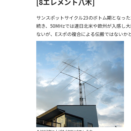
[8エレメント八木]
サンスポットサイクル23のボトム期となった
続き、50MHzでは連日北米や欧州が入感し
ないが、Eスポの複合による伝搬ではないか