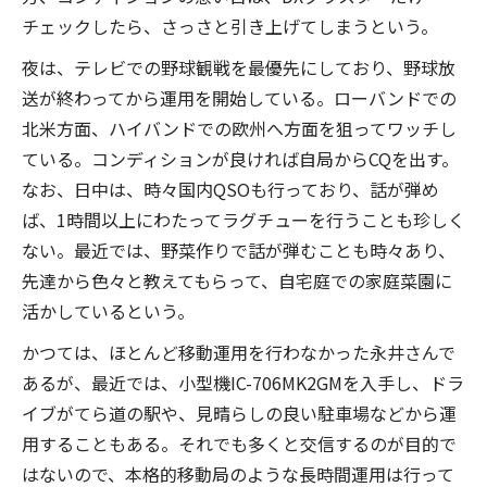
チェックしたら、さっさと引き上げてしまうという。
夜は、テレビでの野球観戦を最優先にしており、野球放
送が終わってから運用を開始している。ローバンドでの
北米方面、ハイバンドでの欧州へ方面を狙ってワッチし
ている。コンディションが良ければ自局からCQを出す。
なお、日中は、時々国内QSOも行っており、話が弾め
ば、1時間以上にわたってラグチューを行うことも珍しく
ない。最近では、野菜作りで話が弾むことも時々あり、
先達から色々と教えてもらって、自宅庭での家庭菜園に
活かしているという。
かつては、ほとんど移動運用を行わなかった永井さんで
あるが、最近では、小型機IC-706MK2GMを入手し、ドラ
イブがてら道の駅や、見晴らしの良い駐車場などから運
用することもある。それでも多くと交信するのが目的で
はないので、本格的移動局のような長時間運用は行って