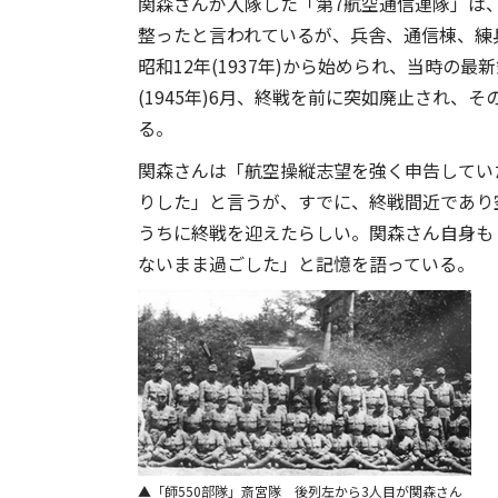
関森さんが入隊した「第7航空通信連隊」は、太
整ったと言われているが、兵舎、通信棟、練
昭和12年(1937年)から始められ、当時の
(1945年)6月、終戦を前に突如廃止され
る。
関森さんは「航空操縦志望を強く申告してい
りした」と言うが、すでに、終戦間近であり
うちに終戦を迎えたらしい。関森さん自身も
ないまま過ごした」と記憶を語っている。
「師550部隊」斎宮隊 後列左から3人目が関森さん