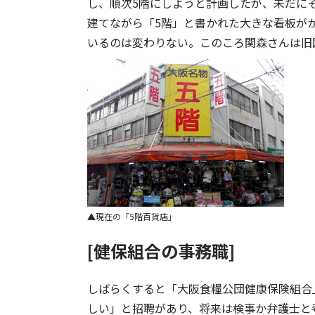
し、順次5階にしようと計画したが、未だに
建てながら「5階」と書かれた大きな看板が
いるのは変わりない。このころ関森さんは旧
現在の「5階百貨店」
[健保組合の事務職]
しばらくすると「大阪食糧公団健康保険組合
しい」と招聘があり、将来は検事か弁護士と