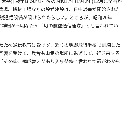
平洋戦争開始約1年後の昭和17年(1942年)12月に全容が
兵場、機材工場などの設備建設は、日中戦争が開始された
最新鋭通信設備が設けられたらしい。ところが、昭和20年
、その詳細が不明なため「幻の航空通信連隊」とも言われてい
たため通信教育は受けず、近くの明野飛行学校で訓練した
空襲を受けて、兵舎も山側の場所に退避して、行き来する
「その後、編成替えがあり入校待機と言われて訳がわから