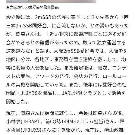
大阪2mSSB愛好会の設立総会。
設立時には、2mSSBの発展に寄与してきた先輩から「西
日本2mSSB同好会」に合流しないか、との誘いもあった
が、関森さんは、「近い将来に都道府県ごとに必ず愛好
会ができるとの確信があったので、敢えて独立運営する
道を選んだ」と話す。大阪2mSSB愛好会では、大阪を5
地区に分け、各地区に事務局を置き連絡を密にして、均
等に会員の入会を促した。また発足後は、順次、コンテ
ストの実施、アワードの発行、会誌の発行、ロールコー
ルの実施を開始していった。また、後年には愛好会の社
団局・JL3YBSを開局し、JARL登録クラブとして活動を
開始した。
現在、関森さんは顧問に就任し、会長は関森さんの後、
小林泉(JH3APT、前CQ誌144MHzコラム担当)さん、鈴
木哲男(JF3UXS)さんに引き継がれ、現在は、﨑山政雄