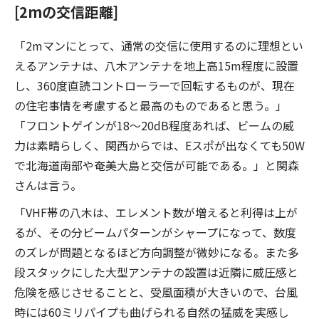
[2mの交信距離]
「2mマンにとって、通常の交信に使用するのに理想とい
えるアンテナは、八木アンテナを地上高15m程度に設置
し、360度直読コントローラーで回転するものが、現在
の住宅事情を考慮すると最高のものであると思う。」
「フロントゲインが18〜20dB程度あれば、ビームの威
力は素晴らしく、関西からでは、Eスポが出なくても50W
で北海道南部や奄美大島と交信が可能である。」と関森
さんは言う。
「VHF帯の八木は、エレメント数が増えると利得は上が
るが、その分ビームパターンがシャープになって、数度
のズレが問題となるほど方向調整が微妙になる。また多
段スタックにした大型アンテナの設置は近隣に威圧感と
危険を感じさせることと、受風面積が大きいので、台風
時には60ミリパイプも曲げられる自然の猛威を実感し