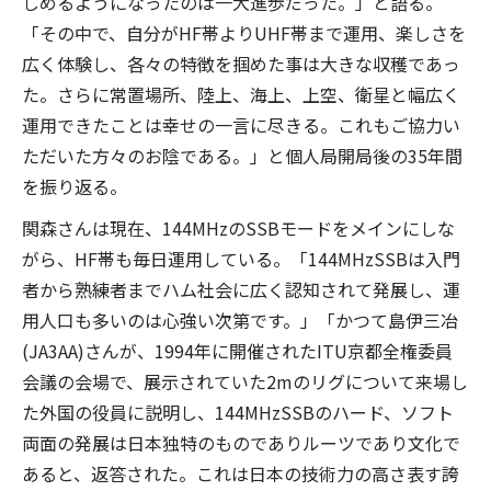
しめるようになったのは一大進歩だった。」と語る。
「その中で、自分がHF帯よりUHF帯まで運用、楽しさを
広く体験し、各々の特徴を掴めた事は大きな収穫であっ
た。さらに常置場所、陸上、海上、上空、衛星と幅広く
運用できたことは幸せの一言に尽きる。これもご協力い
ただいた方々のお陰である。」と個人局開局後の35年間
を振り返る。
関森さんは現在、144MHzのSSBモードをメインにしな
がら、HF帯も毎日運用している。「144MHzSSBは入門
者から熟練者までハム社会に広く認知されて発展し、運
用人口も多いのは心強い次第です。」「かつて島伊三冶
(JA3AA)さんが、1994年に開催されたITU京都全権委員
会議の会場で、展示されていた2mのリグについて来場し
た外国の役員に説明し、144MHzSSBのハード、ソフト
両面の発展は日本独特のものでありルーツであり文化で
あると、返答された。これは日本の技術力の高さ表す誇