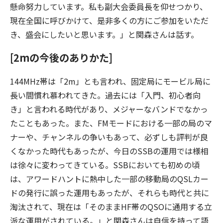
懸命努力しています。私も副大会委員長を仰せつかり、
現在全国に呼びかけて、是非多くの方にご参加をいただ
き、盛会にしたいと思います。」と関森さんは話す。
[2mの今後のありかた]
144MHz帯は「2m」とも言われ、固定局にモービル局に
長い間慣れ慕われてきた。過去には「入門、初心者向
き」と言われる時代があり、メジャーなバンドでなかっ
たこともあった。また、FMモードにおける一部の局のマ
ナーや、チャンネルの争いもあって、必ずしも評判が良
くなかった時代もあったが、今日のSSBの運用では様相
は徐々に変わってきている。SSBにおいても初めの頃
は、アワードハントに熱中した一部の移動局のQSLカー
ドの発行に誤った運用もあったが、それらも時代と共に
淘汰されて、現在は「そのままHF帯のQSOに通用する立
派な運用がされている。」と関森さんは自信を持って語