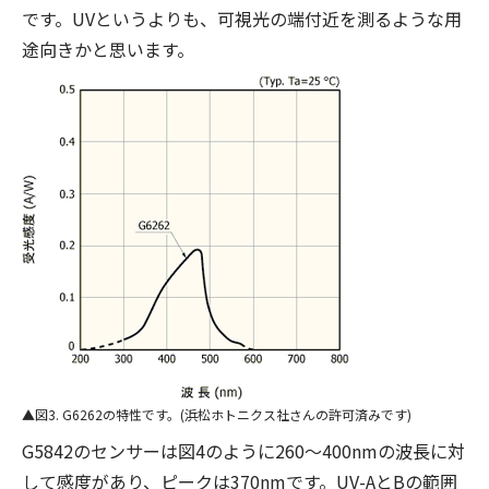
です。UVというよりも、可視光の端付近を測るような用
途向きかと思います。
図3. G6262の特性です。(浜松ホトニクス社さんの許可済みです)
G5842のセンサーは図4のように260〜400nmの波長に対
して感度があり、ピークは370nmです。UV-AとBの範囲