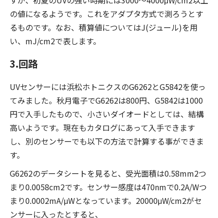
すが、初夏のUVの強い時期には3000〜4000μW/cm2以上
の値になるようです。これをアダプタ方式で測ろうとす
るものです。なお、積算値についてはJ(ジュール)を用
い、mJ/cm2で表します。
3.回路
UVセンサーには浜松ホトニクスのG6262とG5842を使っ
てみました。秋月電子でG6262は800円、G5842は1000
円で入手したもので、小さいダイオードとしては、結構
高いようです。現在もカタログにあって入手できます
し、別のセンサーでも以下の方法で計算する事ができま
す。
G6262のデータシートを見ると、受光面積は0.58mm2つ
まり0.0058cm2です。センサー感度は470nmで0.2A/Wつ
まり0.0002mA/μWとなっています。20000μW/cm2がセ
ンサーに入ったとすると、