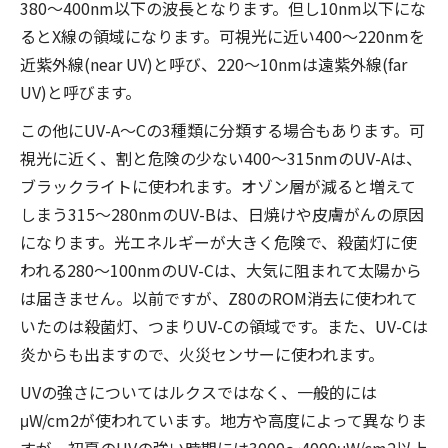
380〜400nm以下の波長となります。但し10nm以下にな
るとX線の領域になります。可視光に近い400〜220nmを
近紫外線(near UV)と呼び、220〜10nmは遠紫外線(far
UV)と呼びます。
この他にUV-A〜Cの3種類に分類する場合もあります。可
視光に近く、割と危険の少ない400〜315nmのUV-Aは、
ブラックライトに使われます。オゾン層が減ると増えて
しまう315〜280nmのUV-Bは、日焼けや皮膚がんの原因
になります。光エネルギーが大きく危険で、殺菌灯に使
われる280〜100nmのUV-Cは、大気に阻まれて太陽から
は届きません。以前ですが、Z80のROM消去に使われて
いたのは殺菌灯、つまりUV-Cの領域です。また、UV-Cは
炎からも出ますので、火災センサーに使われます。
UVの強さについてはルクスではなく、一般的には
μW/cm2が使われています。地方や高度によって異なりま