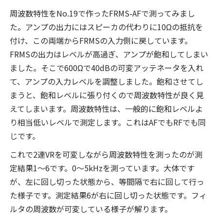
周波数特性をNo.19で作ったFRMS-AFで測ってみまし
た。アンプの出力にはスピーカの代わりに10Ωの抵抗を
付け、この両端からFRMSの入力側に戻しています。
FRMSの出力はレベルが高過ぎ、アンプが飽和してしまい
ました。そこで600Ωで40dBの可変アッテネータを入れ
て、アンプの入力レベルを調整しました。飽和させてし
まうと、飽和レベルに張り付くので周波数特性が良く見
えてしまいます。周波数特性は、一般的に飽和レベルよ
り相当低いレベルで測定します。これはAFでもRFでも同
じです。
これで2連VRを可変しながら周波数特性を測ったのが測
定結果1〜6です。0〜5kHzを測っています。大体です
が、左に回し切った状態から、等間隔で右に回して行っ
た様子です。測定結果6が右に回し切った状態です。フィ
ルタの周波数が可変している様子が解ります。