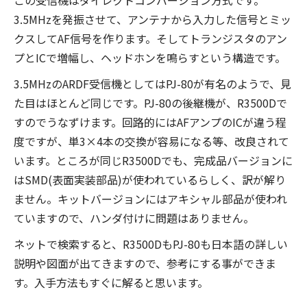
この受信機はダイレクトコンバージョン方式です。
3.5MHzを発振させて、アンテナから入力した信号とミッ
クスしてAF信号を作ります。そしてトランジスタのアン
プとICで増幅し、ヘッドホンを鳴らすという構造です。
3.5MHzのARDF受信機としてはPJ-80が有名のようで、見
た目はほとんど同じです。PJ-80の後継機が、R3500Dで
すのでうなずけます。回路的にはAFアンプのICが違う程
度ですが、単3×4本の交換が容易になる等、改良されて
います。ところが同じR3500Dでも、完成品バージョンに
はSMD(表面実装部品)が使われているらしく、訳が解り
ません。キットバージョンにはアキシャル部品が使われ
ていますので、ハンダ付けに問題はありません。
ネットで検索すると、R3500DもPJ-80も日本語の詳しい
説明や図面が出てきますので、参考にする事ができま
す。入手方法もすぐに解ると思います。