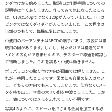
ンダ付けから始めました。取説には作製手順についての
説明等は全くありません。作ってみて気になったところ
は、C13は140pではなく120pが入っていました。IFTは
ピンクではなくダイダイが入っていました。この程度は
当然のつもりで、臨機応変に対応します。
中波用のバーアンテナはABCDの端子があり、取説には接
続用の図があります。しかし、見ただけでは構造的にB
とCとの区別ができませんので、テスターで導通を確認し
て判断しました。これを誤ると中波は動きません。
ポリバリコンの取り付け方向が図面では解りません。こ
れが一番困ったところです。図面にも容量の記入はない
し、どちらの方向でも入ってしまいます。仕方なくCメー
タを持ち出し、容量の大きい側を中波としました。しか
し、値についてはメモを忘れてしまい不明です。
写真4のように、スピーカを押さえる金具を加工する必