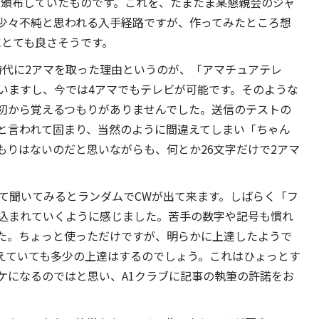
ブが頒布していたものです。これを、たまたま某懇親会のジャ
少々不純と思われる入手経路ですが、作ってみたところ想
にとても良さそうです。
時代に2アマを取った理由というのが、「アマチュアテレ
いますし、今では4アマでもテレビが可能です。そのような
初から覚えるつもりがありませんでした。送信のテストの
と言われて固まり、当然のように間違えてしまい「ちゃん
もりはないのだと思いながらも、何とか26文字だけで2アマ
って聞いてみるとランダムでCWが出て来ます。しばらく「フ
込まれていくように感じました。苦手の数字や記号も慣れ
た。ちょっと使っただけですが、明らかに上達したようで
えていても多少の上達はするのでしょう。これはひょっとす
ケになるのではと思い、A1クラブに記事の執筆の許諾をお