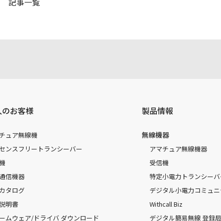
記事一覧
人のお客様
製品情報
無線機器
チュア無線機
センスフリートランシーバー
アマチュア無線機器
機
受信機
通信機器
特定小電力トランシーバ
カタログ
デジタル小電力コミュニ
説明書
Withcall Biz
ームウェア/ドライバ ダウンロード
デジタル簡易無線 登録局（