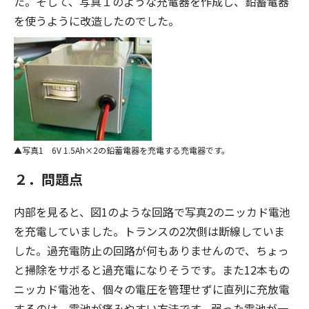
た。そして、写真１のような充電器を作成し、鉛蓄電器
を使うように改造したのでした。
写真1 6V 1.5Ah×2の鉛蓄電器を充電する充電器です。
２．問題点
内部を見ると、図1のような回路で写真2のニッカド電池
を充電していました。トランスの2次側は断線していま
した。過充電防止の回路が何もありませんので、ちょっ
と掃除をサボると過充電になりそうです。また12本もの
ニッカド電池を、個々の電圧を管理せずに直列に充放電
するのは、電池が痛みやすい方法です。弱った電池が一