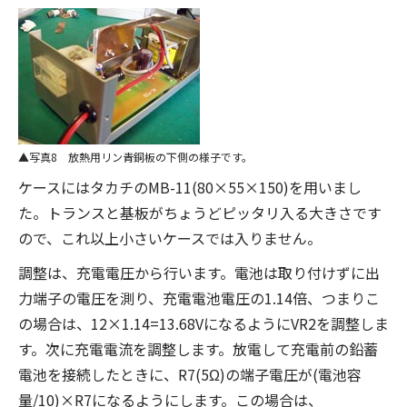
写真8 放熱用リン青銅板の下側の様子です。
ケースにはタカチのMB-11(80×55×150)を用いまし
た。トランスと基板がちょうどピッタリ入る大きさです
ので、これ以上小さいケースでは入りません。
調整は、充電電圧から行います。電池は取り付けずに出
力端子の電圧を測り、充電電池電圧の1.14倍、つまりこ
の場合は、12×1.14=13.68VになるようにVR2を調整しま
す。次に充電電流を調整します。放電して充電前の鉛蓄
電池を接続したときに、R7(5Ω)の端子電圧が(電池容
量/10)×R7になるようにします。この場合は、