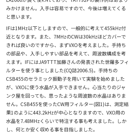
みかけません。入手は容易ですので、今後は増えてくる
と思います。
IFは1MHz以下としますので、一般的に考えて455kHz付
近となります。また、7MHzのCWは30kHzほどカバーで
きれば良いのですから、まずVXOを考えました。手持ち
の部品や、入手しやすい部品を考えて、周波数構成を考
えます。IFにはJA9TTT加藤さんの発表された世羅多フィ
ルターを使う事としました(CQ誌2006.5)。手持ちの
CSB455のセラミック振動子を用いて実験を始めました
が、VXOに使う水晶が入手できません。心当たりのジャ
ンク屋を回っても、思ったような周波数の水晶はありま
せん。CSB455を使ったCW用フィルター(図1)は、測定結
果1のように443.2kHzが中心となりますので、VXO用の
水晶を7.48MHzくらいで特注する事も考えました。しか
し、何とか安く収める事を目指しました。