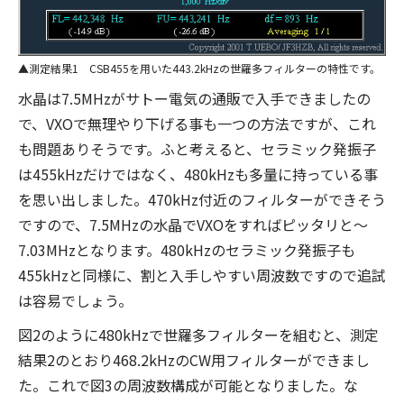
測定結果1 CSB455を用いた443.2kHzの世羅多フィルターの特性です。
水晶は7.5MHzがサトー電気の通販で入手できましたの
で、VXOで無理やり下げる事も一つの方法ですが、これ
も問題ありそうです。ふと考えると、セラミック発振子
は455kHzだけではなく、480kHzも多量に持っている事
を思い出しました。470kHz付近のフィルターができそう
ですので、7.5MHzの水晶でVXOをすればピッタリと～
7.03MHzとなります。480kHzのセラミック発振子も
455kHzと同様に、割と入手しやすい周波数ですので追試
は容易でしょう。
図2のように480kHzで世羅多フィルターを組むと、測定
結果2のとおり468.2kHzのCW用フィルターができまし
た。これで図3の周波数構成が可能となりました。な