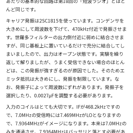
あたりの基本的な回路は第18回の「短波ラジオ」とほと
んど同じです。
キャリア発振は2SC1815を使っています。コンデンサを
大きめにして周波数を下げて、470kHz付近で発振させま
す。世羅多フィルターの出力側付近に弱めに結合させま
すが、同じ基板上に置いているだけで充分に結合してし
まいましたので、出力はオープン状態です。実験を繰り
返して解りましたが、うまく受信できない場合のほとん
どは、この発振が強すぎるのが原因でした。そのためエ
ミッタ抵抗は大きめにし、発振を制限しています。な
お、発振子によって周波数にずれがあります。発振子を
選択したり、0.0027μFを調整する必要があります。
入力のコイルはとても大切です。IFが468.2kHzですの
で、7.0MHzの受信時には7.469MHzがLOとなりますの
で、7.9364MHzがイメージになります。本来は7.0MHzの
みを通過させ、7.9364MHzはバッサリと落とす必要があ