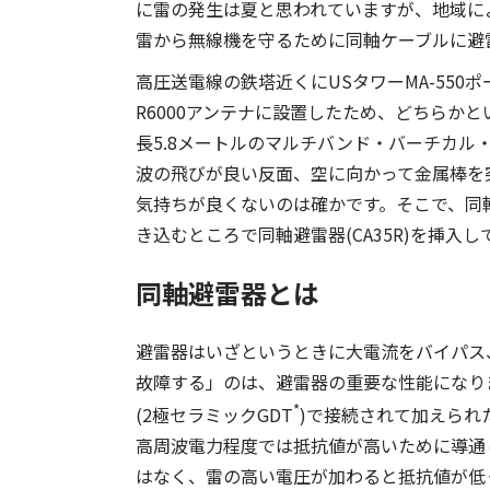
に雷の発生は夏と思われていますが、地域に
雷から無線機を守るために同軸ケーブルに避
高圧送電線の鉄塔近くにUSタワーMA-550ポー
R6000アンテナに設置したため、どちらか
長5.8メートルのマルチバンド・バーチカル・
波の飛びが良い反面、空に向かって金属棒を
気持ちが良くないのは確かです。そこで、同
き込むところで同軸避雷器(CA35R)を挿入
同軸避雷器とは
避雷器はいざというときに大電流をバイパス
故障する」のは、避雷器の重要な性能になり
*
(2極セラミックGDT
)で接続されて加えられ
高周波電力程度では抵抗値が高いために導通
はなく、雷の高い電圧が加わると抵抗値が低