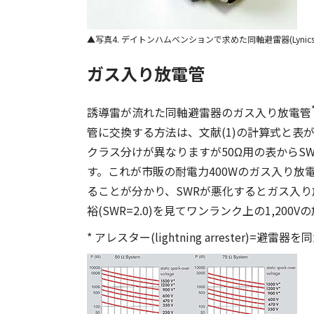
写真4. デイトンハムベンションで求めた同軸避雷器(Lynics
ガス入り放電管
誘導雷が流れた同軸避雷器のガス入り放電管
管に交換する方法は、文献(1)の計算式と表が
クラス分けが異なりますが50Ω用の表からSWRが
す。これが市販の耐電力400Wのガス入り放電管
ることが分かり、SWRが悪化するとガス入
裕(SWR=2.0)を見てワンランク上の1,200
* アレスター(lightning arrester)=