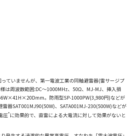
場に出回っていませんが、第一電波工業の同軸避雷器(雷サージプ
。仕様は周波数範囲:DC〜1000MHz、50Ω、MJ-MJ、挿入損
6W×41H×20Dmm。防雨型SP-1000PW(3,980円)などが
001MJ90(50W)、SATA001MJ-230(500W)などが
*
電圧
に効果的で、直雷による大電流に対して効果がないと
、雷の影響により発生する過渡的な異常高電圧、すなわち「雷大波電圧」