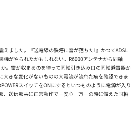
えました。『送電線の鉄塔に雷が落ちた!』かつてADSL
機がやられたかもしれない。R6000アンテナから同軸
事だろうか。雷が収まるのを待って同軸引き込み口の同軸避雷器か
に大きな変化がないものの大電流が流れた痕を確認できま
IIのPOWERスイッチをONにするといつものように電源が入り
部、送信部共に正常動作で一安心。万一の時に備えた同軸