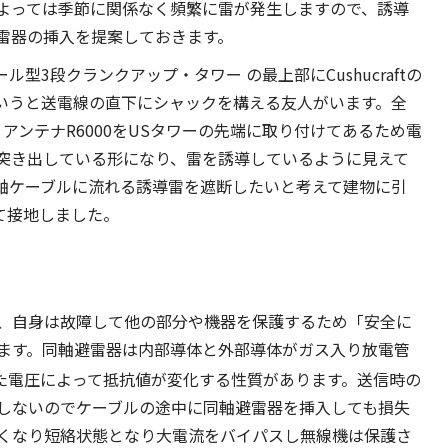
よっては季節に関係なく頻繁に雷が発生しますので、誘導
雷器の挿入を提案しておきます。
ル型3段クランクアップ・タワー の最上部にCushucraftの
というと送電線の直下にシャックを構える友人がいます。全
アンテナR6000をUSタワーの先端に取り付けてあるため電
突き出している形になり、雷を誘導しているように見えて
軸ケーブルに流れる誘導雷を遮断したいと考えて建物に引
して接地しました。
、自身は故障して他の部分や機器を保護するため「安全に
ます。同軸避雷器は内部導体と外部導体がガス入り放電管
た電圧によって抵抗値が変化する性質があります。送信時の
しないのでケーブルの途中に同軸避雷器を挿入しても損失
くなり短絡状態となり大電流をバイパスし無線機は保護さ