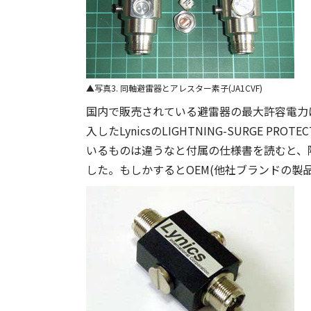
写真3. 同軸避雷器とアレスター素子(JA1CVF)
国内で販売されている避雷器の最大許容電力は
入したLynicsのLIGHTNING-SURGE P
いるものは違うなと付属の仕様書を読むと、隅の方
した。もしかするとOEM(他社ブランドの製