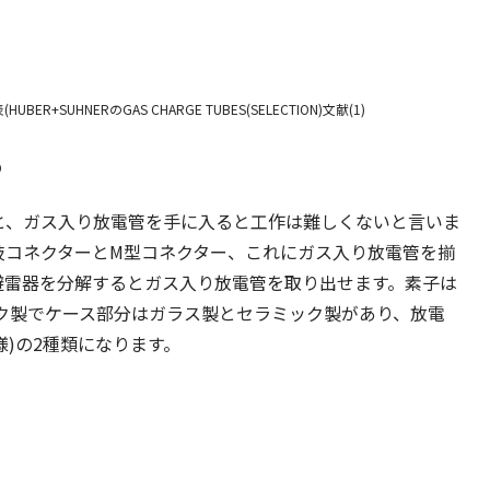
R+SUHNERのGAS CHARGE TUBES(SELECTION)文献(1)
る
よると、ガス入り放電管を手に入ると工作は難しくないと言いま
岐コネクターとM型コネクター、これにガス入り放電管を揃
避雷器を分解するとガス入り放電管を取り出せます。素子は
ック製でケース部分はガラス製とセラミック製があり、放電
W仕様)の2種類になります。