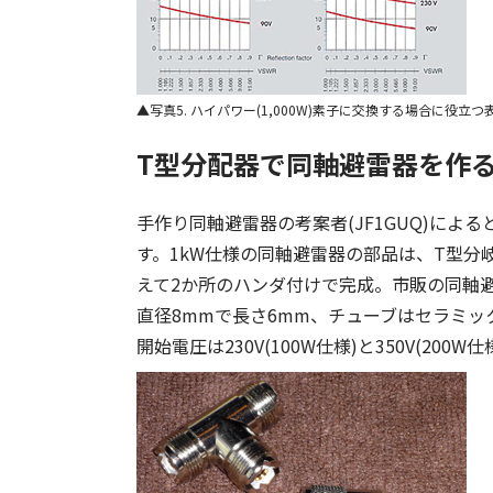
写真5. ハイパワー(1,000W)素子に交換する場合に役立つ表(HUBE
T型分配器で同軸避雷器を作
手作り同軸避雷器の考案者(JF1GUQ)に
す。1kW仕様の同軸避雷器の部品は、T型分
えて2か所のハンダ付けで完成。市販の同軸
直径8mmで長さ6mm、チューブはセラミ
開始電圧は230V(100W仕様)と350V(200