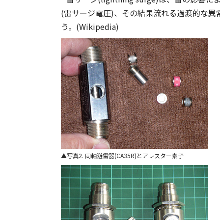
(雷サージ電圧)、その結果流れる過渡的な異
う。(Wikipedia)
写真2. 同軸避雷器(CA35R)とアレスター素子