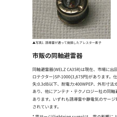
写真1. 誘導雷が通って焼損したアレスター素子
市販の同軸避雷器
同軸避雷器(WELZ CA35R)は現在、市
ロテクター)SP-1000(3,675円)があります
失:0.3dB以下、耐電力:400WPEP、外形寸法:6
あり、他にアンテナ・テクノロジー社の同軸避雷器SAT
あります。いずれも誘導雷や静電気のサージ
されています。
* 雷サージ(lightning surge)は