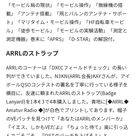
「モービル局の現状」「モービル操作」「無線機の搭
載」「アンテナ搭載」「凧とバルンのアンテナ・サポー
ト」「マリタイム・モービル操作」「HF自転車モービ
ル」「徒歩モービル」「モービルの実験活動」「測定と
測定機器」巻末に「APRS」「D-STAR」の解説付。
ARRLのストラップ
ARRLのコーナーは「DXCCフィールドチェック」の長い
列ができていました。N3KN(ARRL会長)KAYさんが、アイ
ボールQSOコンテストの署名を丁寧に行っている様子を
横目に、友達に頼まれたARRLのストラップ(Badge
Lanyard)を1本€ 3で4本購入しました。青地に[◆ARRL◆
Amatur Radio ◆]が白色でプリントしてあります。帽子
のVEパッチを見つけて『あなたはARRLのメンバーか』
『イエス、しかもVEだよ』『ちょっと待て』奥に引っ込
んでごそごそ、『QSTのバッチを上げるよ』と