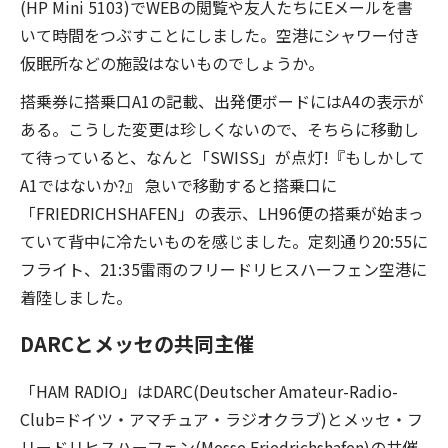
(HP Mini 5103)でWEBの閲覧や友人たちにEメールを書
いて時間をつぶすことにしました。空港にシャワー付き
仮眠所などの施設はないものでしょうか。
搭乗券に搭乗口A1の記載、出発便ボードにはA4の表示が
ある。こうした変更は珍しくないので、そちらに移動し
て待っていると、なんと「SWISS」が点灯!『もしかして
A1ではないか?』 急いで移動すると搭乗口に
「FRIEDRICHSHAFEN」の表示、LH96便の搭乗が始まっ
ていて背中に冷たいものを感じました。定刻通り20:55に
フライト、21:35雷雨のフリードリヒスハーフェン空港に
着陸しました。
DARCとメッセの共同主催
「HAM RADIO」はDARC(Deutscher Amateur-Radio-
Club=ドイツ・アマチュア・ラジオクラブ)とメッセ・フ
リードリヒスハーフェン(Messe Friedrichshafen)の共催