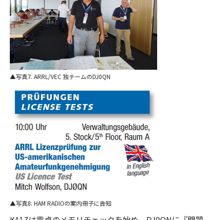
写真7. ARRL/VEC 独チームのDJ0QN
写真8. HAM RADIOの案内冊子に告知
KA1Zは電卓のメモリチェックを始め、DJ0QNに『問題