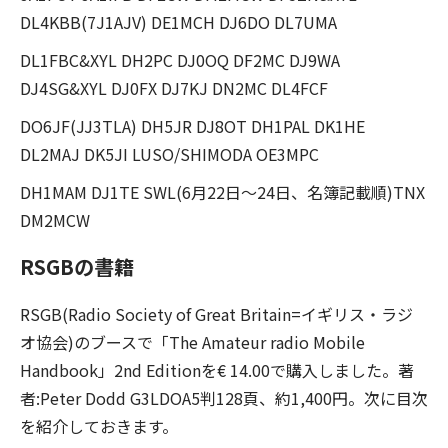
DL4KBB(7J1AJV) DE1MCH DJ6DO DL7UMA
DL1FBC&XYL DH2PC DJ0OQ DF2MC DJ9WA
DJ4SG&XYL DJ0FX DJ7KJ DN2MC DL4FCF
DO6JF(JJ3TLA) DH5JR DJ8OT DH1PAL DK1HE
DL2MAJ DK5JI LUSO/SHIMODA OE3MPC
DH1MAM DJ1TE SWL(6月22日〜24日、名簿記載順)TNX
DM2MCW
RSGBの書籍
RSGB(Radio Society of Great Britain=イギリス・ラジ
オ協会)のブースで「The Amateur radio Mobile
Handbook」2nd Editionを€ 14.00で購入しました。著
者:Peter Dodd G3LDOA5判128頁、約1,400円。次に目次
を紹介しておきます。