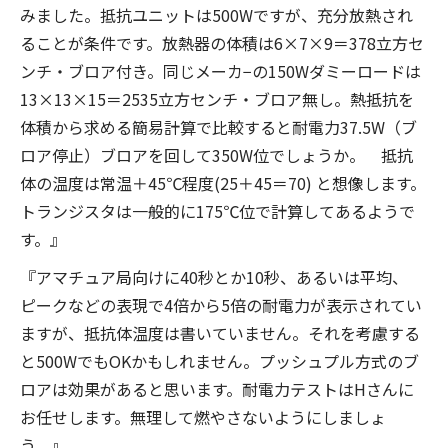
みました。抵抗ユニットは500Wですが、充分放熱され
ることが条件です。放熱器の体積は6×7×9＝378立方セ
ンチ・ブロア付き。同じメーカ−の150Wダミーロードは
13×13×15＝2535立方センチ・ブロア無し。熱抵抗を
体積から求める簡易計算で比較すると耐電力37.5W（ブ
ロア停止）ブロアを回して350W位でしょうか。 抵抗
体の温度は常温＋45℃程度(25＋45＝70) と想像します。
トランジスタは一般的に175℃位で計算してあるようで
す。』
『アマチュア局向けに40秒とか10秒、あるいは平均、
ピークなどの表現で4倍から5倍の耐電力が表示されてい
ますが、抵抗体温度は書いていません。それを考慮する
と500WでもOKかもしれません。プッシュプル方式のブ
ロアは効果があると思います。耐電力テストはHさんに
お任せします。無理して燃やさないようにしましょ
う。』