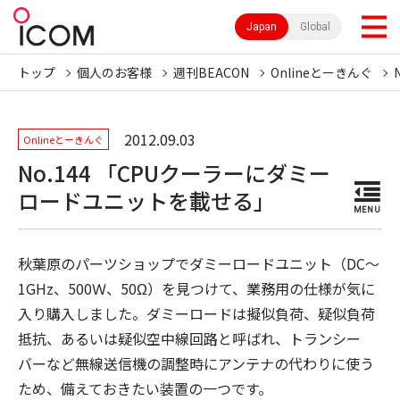
Japan
Global
トップ
個人のお客様
週刊BEACON
Onlineとーきんぐ
2012.09.03
Onlineとーきんぐ
No.144 「CPUクーラーにダミー
ロードユニットを載せる」
MENU
秋葉原のパーツショップでダミーロードユニット（DC〜
1GHz、500Ｗ、50Ω）を見つけて、業務用の仕様が気に
入り購入しました。ダミーロードは擬似負荷、疑似負荷
抵抗、あるいは疑似空中線回路と呼ばれ、トランシー
バーなど無線送信機の調整時にアンテナの代わりに使う
ため、備えておきたい装置の一つです。