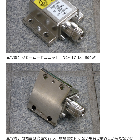
写真2. ダミーロードユニット（DC〜1GHz、500W）
写真3. 放熱面は底面で行う。放熱器を付けない場合は数Wしかもたないは