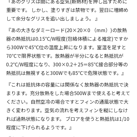
『あのグリスは間にある空気(断熱材)を押し出すために
重要です。 しかし、塗りすぎは禁物です。翌日に増締め
して余分なグリスを追い出しましょう。 』
『あの大きなダミーロード(20×20×0 （mm）)の放熱
器の熱抵抗は0.15℃/W程度(包絡体積による推定)ですか
ら300Wで45℃位の温度上昇になります。室温を足すと
70℃で限界状態です。放熱器が半分になると熱抵抗が
0.2℃/W程度になり、300×0.2＋25＝85℃接合部分等の
熱抵抗は無視すると300Wでも85℃で危険状態です。』
『これは抵抗体の容量には関係なく放熱器の熱抵抗で決
まります。充分放熱をした場合500Wまで使えると考えて
ください。自然空冷の場合ですとフィンの通風状態で大
きく変わります。空気の流れを考えフィンを縦にしなけ
れば過熱状態になります。 ブロアを使うと熱抵抗は1/10
程度に下げられるようです。』