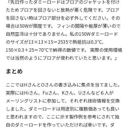
『先日作ったダミーロードはブロアのジャケットを付け
たためブロアを回さないと放熱が悪く危険です。ブロア
を回さない時はブロア部分を必ず外してください。その
場合は50Wが限度です。 フィンの間隔や板厚が薄いので
自然空冷は十分でありません。私の150Wダミーロード
のサイズが13×13×15＝2535で熱抵抗は0.3℃、
150×0.3＋25＝70℃で納得の数値です。 実際の使用環境
では当然のようにブロアが使われていたと思います。』
まとめ
ここではHさんとOさんの書き込みに焦点を当てました。
実際にはHiさん、Fuさん、Kさん、Uさんなど６人が
メーリングリストに参加して、それぞれ技術情報を交換
しました。ダミーロードは用途別に複数個あっても良い
と思われますので、ここに示す製作例を参考にされて独
自のダミーロードを作っていただければ幸いです。ダ