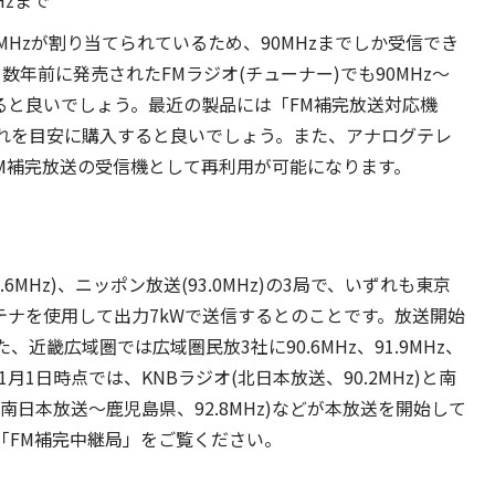
Hzまで
.9MHzが割り当てられているため、90MHzまでしか受信でき
年前に発売されたFMラジオ(チューナー)でも90MHz～
れると良いでしょう。最近の製品には「FM補完放送対応機
れを目安に購入すると良いでしょう。また、アナログテレ
がFM補完放送の受信機として再利用が可能になります。
1.6MHz)、ニッポン放送(93.0MHz)の3局で、いずれも東京
テナを使用して出力7kWで送信するとのことです。放送開始
畿広域圏では広域圏民放3社に90.6MHz、91.9MHz、
1月1日時点では、KNBラジオ(北日本放送、90.2MHz)と南
オ(南日本放送～鹿児島県、92.8MHz)などが本放送を開始して
「FM補完中継局」をご覧ください。