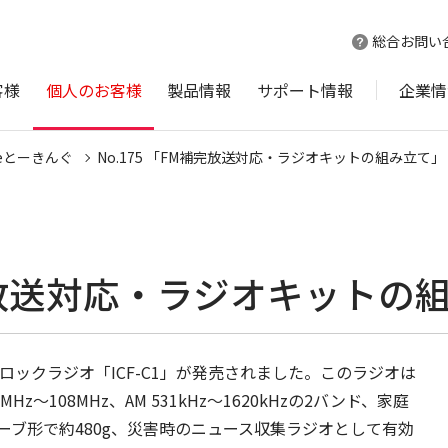
総合お問い
客様
個人のお客様
製品情報
サポート情報
企業情
ineとーきんぐ
No.175 「FM補完放送対応・ラジオキットの組み立て」
補完放送対応・ラジオキットの
クロックラジオ「ICF-C1」が発売されました。このラジオは
z～108MHz、AM 531kHz～1620kHzの2バンド、家庭
ーブ形で約480g、災害時のニュース収集ラジオとして有効