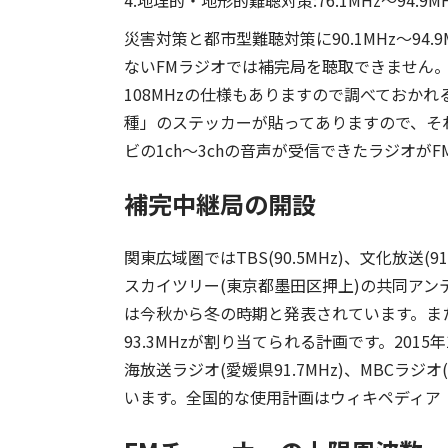
4.地理的・地形的難聴対策:76.1MHz～94.9M
災害対策と都市型難聴対策に90.1MHz～94
ないFMラジオでは補完局を聴取できません。数
108MHzの仕様もありますので調べておか
種」のステッカーが貼ってありますので、そ
ビの1ch～3chの音声が受信できたラジオ
補完中継局の開設
関東広域圏ではTBS(90.5MHz)、文化放送(9
スカイツリー(東京都墨田区押上)の共同アン
は今秋から冬の時期と発表されています。また、近
93.3MHzが割り当てられる計画です。2015年
海放送ラジオ(愛媛県91.7MHz)、MBCラジ
います。全国的な使用計画はウィキペディア