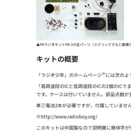
FMラジオキットFM-3の全パーツ（※クリックすると画像
キットの概要
※
「ラジオ少年」のホームページ
には次のよ
「高周波段のICと低周波段のICの2個のI
です。ケースは付いていません。部品点数が
単三電池2本が必要ですが、付属していませ
※http://www.radioboy.org/
このキットは中国製なので説明書に簡体字が