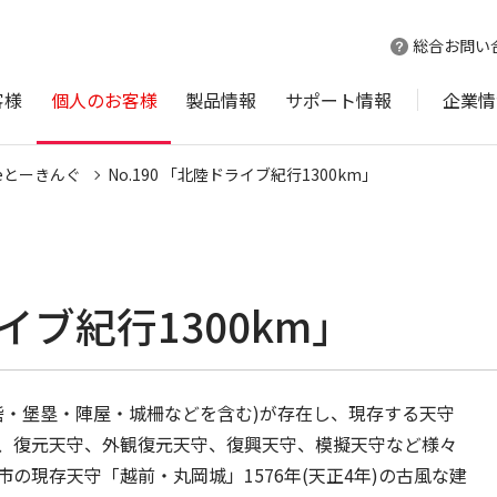
総合お問い
客様
個人のお客様
製品情報
サポート情報
企業情
ineとーきんぐ
No.190 「北陸ドライブ紀行1300km」
ライブ紀行1300km」
・砦・堡塁・陣屋・城柵などを含む)が存在し、現存する天守
守、復元天守、外観復元天守、復興天守、模擬天守など様々
の現存天守「越前・丸岡城」1576年(天正4年)の古風な建