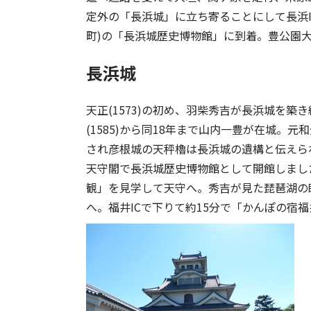
定外の「長浜城」に立ち寄ることにして長浜I
町)の「長浜城歴史博物館」に到着。豊公園大駐
長浜城
天正(1573)の初め、羽柴秀吉が長浜城を築
(1585)から同18年まで山内一豊が在城。元
され彦根城の天秤櫓は長浜城の遺構と伝えられて
天守閣で長浜城歴史博物館として開館しまし
観」を見学して天守へ。秀吉が見た琵琶湖の
へ。福井ICで下りて約15分で「かんぽの宿福井