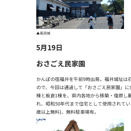
長浜城
5月19日
おさごえ民家園
かんぽの宿福井を午前9時出発。福井城址は
ので、今回は通過して「おさごえ民家園」に
棟と板倉1棟を、県内各地から移築・復原し展
れ、昭和50年代まで住宅として使用されていた
歳以上無料)、無料駐車場有。