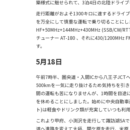
築様式に魅せられて、3泊4日の北陸ドライ
走行距離がおよそ1300キロに達するドライ
を万全にして慎重な運転で乗り切ることにしま
HF+50MHz+144MHz+430MHz (SSB/CW
チューナー AT-180 、それに430/1200M
す。
5月18日
午前7時半、圏央道・入間ICから八王子JC
500kmを一気に走り抜けるため気持ちを引
間の運転も苦になりませんが、1時間を目途にパ
を休めることにしました。始めに中央自動車
ト)は軽食やドリンク類が充実していつも利
これより甲府、小渕沢を走行して諏訪湖SAで
道へ進路を変えて大垣、関ケ原を走行、米原