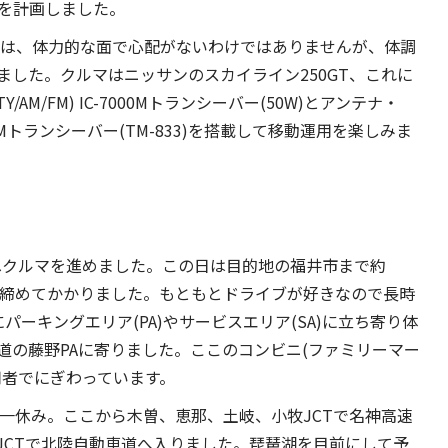
ブを計画しました。
ブは、体力的な面で心配がないわけではありませんが、体調
した。クルマはニッサンのスカイライン250GT、これに
/RTTY/AM/FM) IC-7000Mトランシーバー(50W)とアンテナ・
Hz FMトランシーバー(TM-833)を搭載して移動運用を楽しみま
Tへクルマを進めました。この日は目的地の福井市まで約
き締めてかかりました。もともとドライブが好きなので長時
ーキングエリア(PA)やサービスエリア(SA)に立ち寄り体
道の藤野PAに寄りました。ここのコンビニ(ファミリーマー
用者でにぎわっています。
一休み。ここから木曽、恵那、土岐、小牧JCTで名神高速
JCTで北陸自動車道へ入りました。琵琶湖を目前にして予