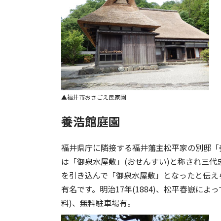
福井市おさごえ民家園
養浩館庭園
福井県庁に隣接する福井藩主松平家の別邸「
は「御泉水屋敷」(おせんすい)と称され三代忠昌
を引き込んで「御泉水屋敷」となったと伝え
有名です。明治17年(1884)、松平春嶽によ
料)、無料駐車場有。