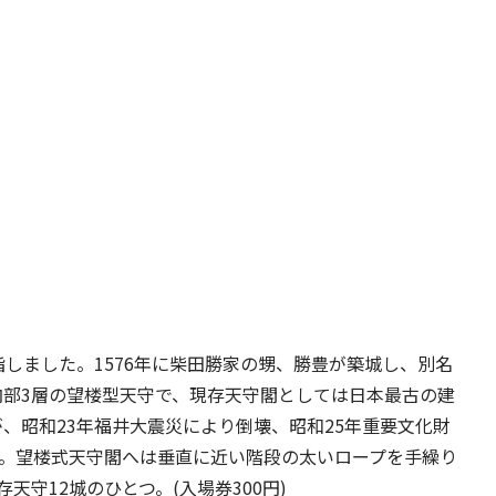
しました。1576年に柴田勝家の甥、勝豊が築城し、別名
内部3層の望楼型天守で、現存天守閣としては日本最古の建
、昭和23年福井大震災により倒壊、昭和25年重要文化財
た。望楼式天守閣へは垂直に近い階段の太いロープを手繰り
守12城のひとつ。(入場券300円)