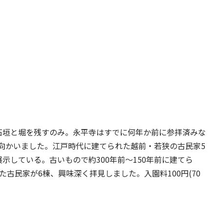
石垣と堀を残すのみ。永平寺はすでに何年か前に参拝済みな
向かいました。江戸時代に建てられた越前・若狭の古民家5
示している。古いもので約300年前～150年前に建てら
古民家が6棟、興味深く拝見しました。入園料100円(70