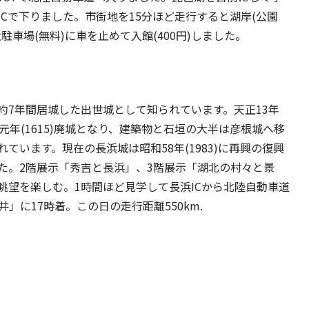
Cで下りました。市街地を15分ほど走行すると湖岸(公園
車場(無料)に車を止めて入館(400円)しました。
き約7年間居城した出世城として知られています。天正13年
和元年(1615)廃城となり、建築物と石垣の大半は彦根城へ移
います。現在の長浜城は昭和58年(1983)に再興の復興
た。2階展示「秀吉と長浜」、3階展示「湖北の村々と景
眺望を楽しむ。1時間ほど見学して長浜ICから北陸自動車道
」に17時着。この日の走行距離550km.