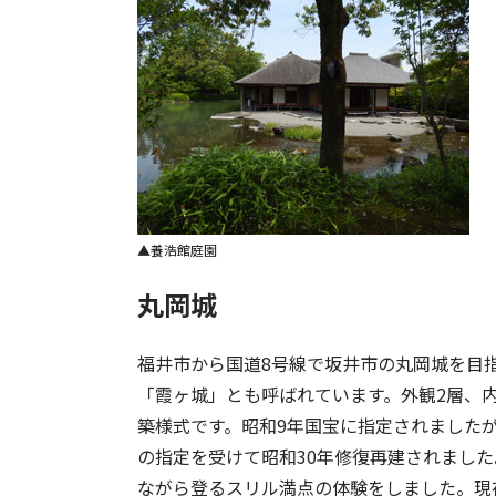
養浩館庭園
丸岡城
福井市から国道8号線で坂井市の丸岡城を目指
「霞ヶ城」とも呼ばれています。外観2層、
築様式です。昭和9年国宝に指定されましたが
の指定を受けて昭和30年修復再建されまし
ながら登るスリル満点の体験をしました。現存天