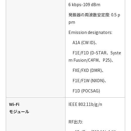
6 kbps-109 dBm
発振器の周波数安定度: 0.5 p
pm
Emission designators:
A1A (CW ID)、
F1E/F1D (D-STAR、Syste
m Fusion/C4FM、P25)、
FXE/FXD (DMR)、
F1E/F1W (NXDN)、
F1D (POCSAG)
Wi-Fi
IEEE 802.11b/g/n
モジュール
RF出力: