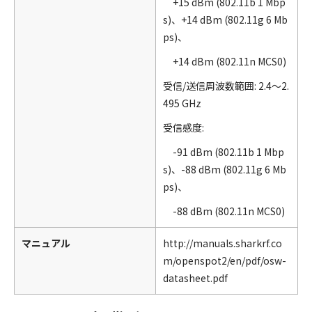
+15 dBm (802.11b 1 Mbp
s)、+14 dBm (802.11g 6 Mb
ps)、
+14 dBm (802.11n MCS0)
受信/送信周波数範囲: 2.4～2.
495 GHz
受信感度:
-91 dBm (802.11b 1 Mbp
s)、-88 dBm (802.11g 6 Mb
ps)、
-88 dBm (802.11n MCS0)
マニュアル
http://manuals.sharkrf.co
m/openspot2/en/pdf/osw-
datasheet.pdf