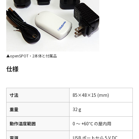
openSPOT・2本体と付属品
仕様
寸法
85×48×15 (mm)
重量
32 g
動作温度範囲
0 ～ +60℃ の屋内用
電源
USB ポートから 5 V DC