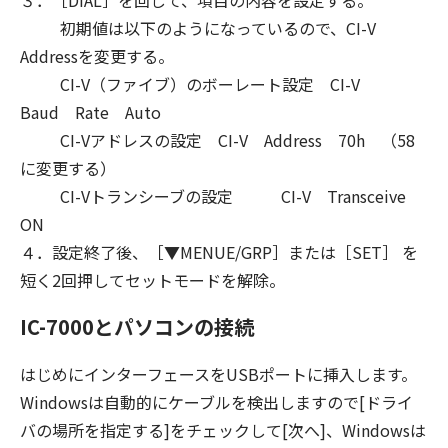
３．［DIAL］を回して、項目の内容を設定する。
初期値は以下のようになっているので、CI-V
Addressを変更する。
CI-V（ファイブ）のボーレート設定 CI-V
Baud Rate Auto
CI-Vアドレスの設定 CI-V Address 70h （58
に変更する）
CI-Vトランシーブの設定 CI-V Transceive
ON
４．
設定終了後、［▼MENUE/GRP］または［SET］ を
短く2回押してセットモードを解除。
IC-7000とパソコンの接続
はじめにインターフェースをUSBポートに挿入します。
Windowsは自動的にケーブルを検出しますので[ドライ
バの場所を指定する]をチェックして[次へ]、Windowsは