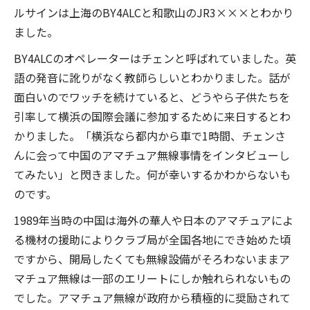
ルサインは上海のBY4ALCと和歌山のJR3×××とわかり
ました。
BY4ALCのオペレーターはチェンと呼ばれていました。英
語の発音に訛りがなく教師らしいとわかりました。話が
面白いのでワッチを続けていると、どうやら子供たちを
引率して横浜の国際会議に参加するために来日するとわ
かりました。「横浜なら都内から車で1時間、チェンさ
んに会って中国のアマチュア無線事情をインタビューし
てみたい」と閃きました。何が幸いするかわからないも
のです。
1989年当時の中国は海外の華人や日本のアマチュアによ
る機材の援助によりクラブ局が全国各地にでき始めた頃
ですから、開局したくても無線設備がそろわないままア
マチュア無線は一部のエリートにしか触れられないもの
でした。アマチュア無線が政府から積極的に奨励されて