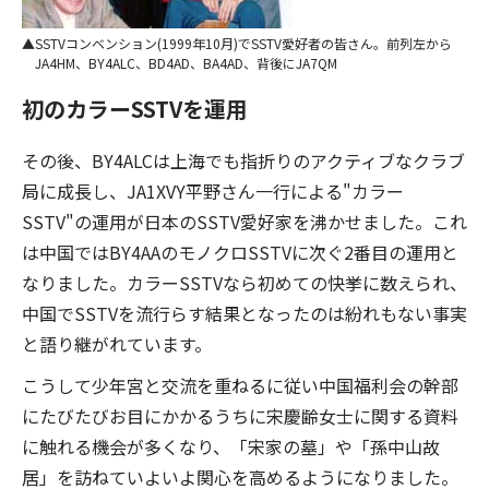
SSTVコンベンション(1999年10月)でSSTV愛好者の皆さん。前列左から
JA4HM、BY4ALC、BD4AD、BA4AD、背後にJA7QM
初のカラーSSTVを運用
その後、BY4ALCは上海でも指折りのアクティブなクラブ
局に成長し、JA1XVY平野さん一行による"カラー
SSTV"の運用が日本のSSTV愛好家を沸かせました。これ
は中国ではBY4AAのモノクロSSTVに次ぐ2番目の運用と
なりました。カラーSSTVなら初めての快挙に数えられ、
中国でSSTVを流行らす結果となったのは紛れもない事実
と語り継がれています。
こうして少年宮と交流を重ねるに従い中国福利会の幹部
にたびたびお目にかかるうちに宋慶齢女士に関する資料
に触れる機会が多くなり、「宋家の墓」や「孫中山故
居」を訪ねていよいよ関心を高めるようになりました。