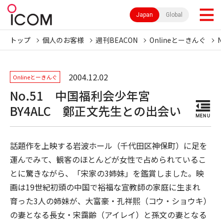
Japan
Global
トップ
個人のお客様
週刊BEACON
Onlineとーきんぐ
2004.12.02
Onlineとーきんぐ
No.51 中国福利会少年宮
BY4ALC 鄭正文先生との出会い
MENU
話題作を上映する岩波ホール（千代田区神保町）に足を
運んでみて、観客のほとんどが女性で占められているこ
とに驚きながら、「宋家の3姉妹」を鑑賞しました。映
画は19世紀初頭の中国で裕福な宣教師の家庭に生まれ
育った3人の姉妹が、大富豪・孔祥熙（コウ・ショウキ）
の妻となる長女・宋靄齢（アイレイ）と孫文の妻となる