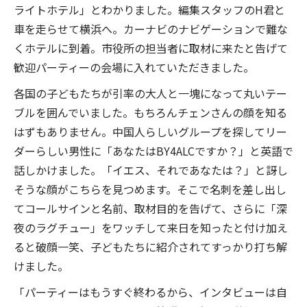
ライトホテル」とわかりました。編集スタッフのH君と
車を走らせて横浜へ。カーナビのナビゲーションで難な
くホテルに到着。市役所の担当者に取材に来たと告げて
歓迎パーティーの会場に入れていただきました。
各国の子どもたちが引率の大人と一塊になって丸いテー
ブルを囲んでいました。もちろんチェンさんの顔を知る
はずもありません。中国人らしいグループを探してリー
ダーらしい男性に「あなたはBY4ALCですか？」と英語で
話しかけました。「イエス、それであなたは？」と訝し
そうな顔がこちらを見つめます。そこで名刺を差し出し
てコールサインと名前、取材目的を告げて、さらに「深
夜のラグチュー」をワッチして来日を知ったと付け加え
ると破顔一笑、子どもたちに紹介されてすっかり打ち解
けました。
「パーティーはもうすぐ終わるから、インタビューは自