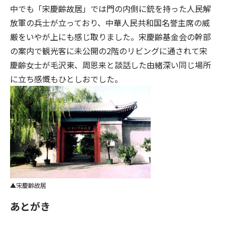
中でも「宋慶齢故居」では門の内側に銃を持った人民解
放軍の兵士が立っており、中華人民共和国名誉主席の威
厳をいやが上にも感じ取りました。宋慶齢基金会の幹部
の案内で観光客に未公開の2階のリビングに通されて宋
慶齢女士が毛沢東、周恩来と談話した由緒深い同じ場所
に立ち感慨もひとしおでした。
宋慶齢故居
あとがき