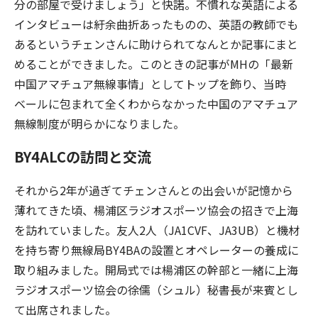
分の部屋で受けましょう」と快諾。不慣れな英語による
インタビューは紆余曲折あったものの、英語の教師でも
あるというチェンさんに助けられてなんとか記事にまと
めることができました。このときの記事がMHの「最新
中国アマチュア無線事情」としてトップを飾り、当時
ベールに包まれて全くわからなかった中国のアマチュア
無線制度が明らかになりました。
BY4ALCの訪問と交流
それから2年が過ぎてチェンさんとの出会いが記憶から
薄れてきた頃、楊浦区ラジオスポーツ協会の招きで上海
を訪れていました。友人2人（JA1CVF、JA3UB）と機材
を持ち寄り無線局BY4BAの設置とオペレーターの養成に
取り組みました。開局式では楊浦区の幹部と一緒に上海
ラジオスポーツ協会の徐儒（シュル）秘書長が来賓とし
て出席されました。