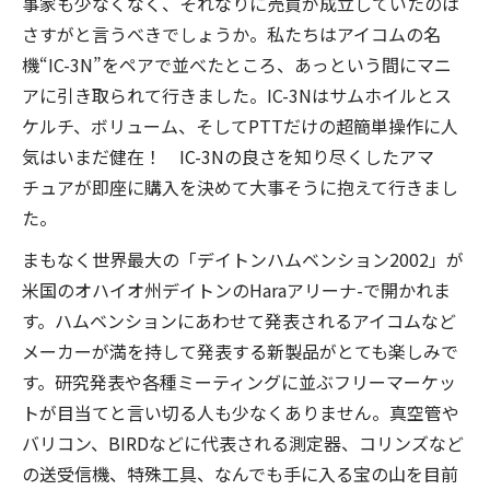
事家も少なくなく、それなりに売買が成立していたのは
さすがと言うべきでしょうか。私たちはアイコムの名
機“IC-3N”をペアで並べたところ、あっという間にマニ
アに引き取られて行きました。IC-3Nはサムホイルとス
ケルチ、ボリューム、そしてPTTだけの超簡単操作に人
気はいまだ健在！ IC-3Nの良さを知り尽くしたアマ
チュアが即座に購入を決めて大事そうに抱えて行きまし
た。
まもなく世界最大の「デイトンハムベンション2002」が
米国のオハイオ州デイトンのHaraアリーナ-で開かれま
す。ハムベンションにあわせて発表されるアイコムなど
メーカーが満を持して発表する新製品がとても楽しみで
す。研究発表や各種ミーティングに並ぶフリーマーケッ
トが目当てと言い切る人も少なくありません。真空管や
バリコン、BIRDなどに代表される測定器、コリンズなど
の送受信機、特殊工具、なんでも手に入る宝の山を目前