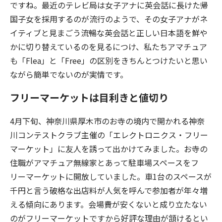
ですね。最近のテレビ局は女子アナに英会話に長けた帰
国子女を採用するのが流行のようで、その女子アナがネ
イティブと見まごう流暢な英会話と正しい日本語を鮮や
かに切り替えているのを見るにつけ、私たちアマチュア
も「Flea」と「Free」の区別をきちんとつけたいと思い
ながら簡単でないのが実情です。
フリーマーケットは目利きと値切り
4月下旬、神奈川県厚木市のお寺の境内で開かれる神奈
川コンテストクラブ主催の「エレクトロニクス・フリー
マーケット」に友人を誘って出かけてみました。お寺の
住職がアマチュア無線家とあって駐車場スペースをフ
リーマーケットに開放していました。車1台のスペースが
千円と言う破格な出店料が人気を呼んで参加者が年々増
える傾向にあります。会場費が安くないと成り立たない
のがフリーマーケットですから好評な理由が頷けるとい